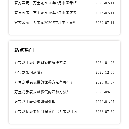
安徽省淮南市田家庵区国庆中路万国售后服务中心（需提前预约）
官方声明｜万宝龙2026年7月中国专柜客户服务电话核验，专柜信息准确
2026-07-11
安徽省黄山市屯溪区黄山西路万国售后服务中心（需提前预约）
官方公示｜万宝龙2026年7月中国区专柜客服热线已更新，专柜信息全公开
2026-07-11
安徽省六安市金安区解放中路万国售后服务中心（需提前预约）
官方公示｜万宝龙2026年7月中国专柜服务热线升级公告（附专柜信息）
2026-07-11
安徽省马鞍山市雨山区湖南西路万国售后服务中心（需提前预约）
安徽省宿州市埇桥区人民中路万国售后服务中心（需提前预约）
安徽省铜陵市铜官区石城大道万国售后服务中心（需提前预约）
站点热门
安徽省芜湖市镜湖区中山路步行街万国售后服务中心（需提前预约）
安徽省宣城市宣州区叠嶂西路万国售后服务中心（需提前预约）
万宝龙手表出现划痕的解决方法
2024-01-02
福建省龙岩市新罗区九一南路万国售后服务中心（需提前预约）
万宝龙如何消磁？
2022-12-09
福建省南平市建阳区人民西路万国售后服务中心（需提前预约）
万宝龙手表表带的保养方法有哪些？
2023-01-07
福建省宁德市蕉城区天湖东路万国售后服务中心（需提前预约）
福建省莆田市城厢区霞林街道荔华东大道万国售后服务中心（需提前预约）
万宝龙手表去除雾气的四种方法！
2023-09-05
福建省三明市三元区东乾二路万国售后服务中心（需提前预约）
万宝龙手表受磁如何处理
2023-01-07
福建省漳州市龙文区步港路万国售后服务中心（需提前预约）
万宝龙腕表要如何保养？（万宝龙手表保养方法！）
2023-07-20
江苏省常州市新北区龙锦路1590号现代传媒中心5号楼10层1008室万国售后服务中心（需提前预约）
江苏省淮安市清江浦区淮海北路万国售后服务中心（需提前预约）