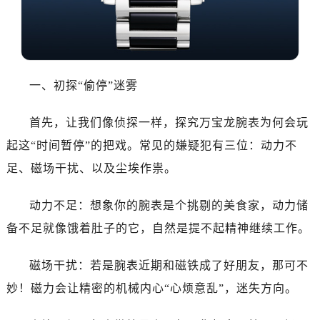
太原市迎泽区解放路15号亨得利名表服务中心（品牌授权店）3层整层（需提前预约）
沈阳市沈河区中街路137号亨得利名表服务中心（品牌授权店）1层整层（需提前预约）
沈阳市沈河区中街路83号亨得利名表服务中心（品牌授权店）1层整层（需提前预约）
乌鲁木齐市天山区红山路26号时代广场（CCMALL）C座17层17-B（需提前预约）
一、初探“偷停”迷雾
温州市鹿城区锦绣路1067号置信广场10层1015室（需提前预约）
哈尔滨市道里区友谊西路600号富力中心T2座写字楼29层03室（需提前预约）
首先，让我们像侦探一样，探究万宝龙腕表为何会玩
大连市中山区人民路15号国际金融大厦7层G室（需提前预约）
起这“时间暂停”的把戏。常见的嫌疑犯有三位：动力不
佛山市禅城区季华五路57号万科金融中心C座12层1205室（需提前预约）
东莞市东城街道鸿福东路1号民盈国贸中心T1写字楼9层907室（需提前预约）
足、磁场干扰、以及尘埃作祟。
无锡市梁溪区人民中路139号恒隆广场写字楼1座11层1104室（需提前预约）
动力不足：想象你的腕表是个挑剔的美食家，动力储
南通市崇川区工农路57号圆融广场写字楼16层1603室（需提前预约）
苏州市苏州工业园区星港街199号苏州中心办公楼C座22层08室（需提前预约）
备不足就像饿着肚子的它，自然是提不起精神继续工作。
武汉市江汉区解放大道686号世界贸易大厦38层09室（需提前预约）
磁场干扰：若是腕表近期和磁铁成了好朋友，那可不
南宁市青秀区金湖路59号地王大厦12楼1224室（需提前预约）
合肥市蜀山区潜山路111号万象城华润大厦B座12楼03室（需提前预约）
妙！磁力会让精密的机械内心“心烦意乱”，迷失方向。
泉州市丰泽区宝洲路729号浦西万达中心写字楼A座7楼709室（需提前预约）