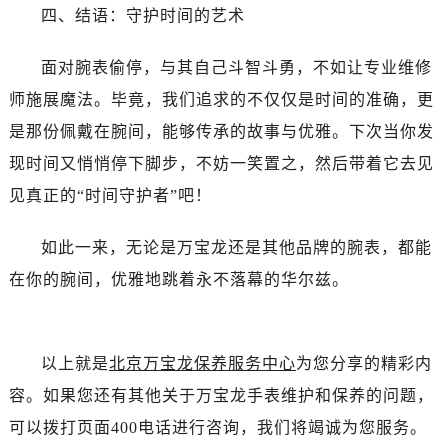
吉林省延边市延吉市解放路万国售后服务中心（需提前预约）
四、结语：守护时间的艺术
辽宁省鞍山市铁东区站前街万国售后服务中心（需提前预约）
辽宁省本溪市平山区胜利路万国售后服务中心（需提前预约）
面对腕表偷停，与其自己斗智斗勇，不如让专业维修
辽宁省朝阳市双塔区新华路万国售后服务中心（需提前预约）
师施展魔法。毕竟，我们追求的不仅仅是时间的准确，更
辽宁省丹东市振兴区七经街万国售后服务中心（需提前预约）
是那份佩戴在腕间，能够传承的故事与优雅。下次当你发
辽宁省抚顺市新抚区东一路万国售后服务中心（需提前预约）
现时间又悄悄停下脚步，不妨一笑置之，然后带着它去见
辽宁省阜新市海州区解放大街万国售后服务中心（需提前预约）
见真正的“时间守护者”吧！
辽宁省葫芦岛市连山区中央路万国售后服务中心（需提前预约）
辽宁省锦州市古塔区中央大街万国售后服务中心（需提前预约）
如此一来，无论是万宝龙还是其他品牌的腕表，都能
辽宁省辽阳市白塔区新运大街万国售后服务中心（需提前预约）
在你的腕间，优雅地跳着永不落幕的华尔兹。
辽宁省盘锦市兴隆台区石油大街万国售后服务中心（需提前预约）
辽宁省铁岭市银州区南马路万国售后服务中心（需提前预约）
辽宁省营口市站前区市府路与渤海大街交叉口万国售后服务中心（需提前预约）
以上就是
北京万宝龙保养服务中心
为您分享的精彩内
辽宁省沈阳市沈河区中街路137号亨得利名表维修授权店1楼万国售后服务中心（需提前预约）
容。如果您还有其他关于万宝龙手表维护和保养的问题，
辽宁省沈阳市沈河区中街路83号亨得利名表维修授权店1楼万国售后服务中心（需提前预约）
可以拨打页面400电话进行咨询，我们将竭诚为您服务。
北京市朝阳区建国门外大街甲6号华熙国际中心D座11层1102室万国售后服务中心（需提前预约）