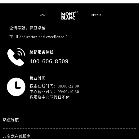
上海市徐汇区虹桥路3号港汇中心2座37层3705室万国售后服务中心（需提前预约）
浙江省杭州市上城区钱江路1366号华润大厦A座5层503-5室万国售后服务中心（需提前预约）
浙江省湖州市吴兴区劳动路万国售后服务中心（需提前预约）
浙江省嘉兴市南湖区广益路705号嘉兴世界贸易中心A座13层1304室万国售后服务中心（需提前预约）
全情奉献，彰显卓越
浙江省金华市金东区东市南街777号金华万达广场4号楼22楼2209室万国售后服务中心（需提前预约）
"Full dedication and excellence.”
浙江省丽水市莲都区解放街万国售后服务中心（需提前预约）
总部服务热线
浙江省宁波市江北区大闸南路500号来福士广场办公楼20层2009室万国售后服务中心（需提前预约）
400-606-8509
浙江省衢州市柯城区上街万国售后服务中心（需提前预约）
浙江省绍兴市越城区胜利东路379号世茂天际中心写字楼8层805室万国售后服务中心（需提前预约）
营业时间
浙江省舟山市定海区解放东路万国售后服务中心（需提前预约）
客服在线时间：08:00-22:00
澳门特别行政区大堂区议事亭前地（新马路）万国售后服务中心（需提前预约）
中心营业时间：09:00-19:30
客服及中心节假日不休
澳门特别行政区风顺堂区南湾大马路万国售后服务中心（需提前预约）
澳门特别行政区花地玛堂区关闸广场万国售后服务中心（需提前预约）
澳门特别行政区花王堂区大三巴商圈万国售后服务中心（需提前预约）
站点导航
澳门特别行政区嘉模堂区官也街万国售后服务中心（需提前预约）
澳门省路氹城市金光大道万国售后服务中心（需提前预约）
万宝龙在线服务