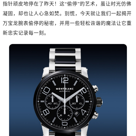
杭州市上城区钱江路1366号华润大厦写字楼A座5层503-5室（需提前预约）
指针顽皮地停在了昨天！这“偷停”的艺术，虽让时光仿佛
金华市金东区东市南街777号金华万达广场写字楼4号楼22层2209室（需提前预约）
凝固，却也让人心急如焚。别慌，今天就让我们一起揭开
绍兴市越城区胜利东路379号世茂天际中心写字楼8层805室（需提前预约）
万宝龙腕表偷停的秘密，并用一些轻松诙谐的魔法让它重
嘉兴市南湖区广益路705号嘉兴世界贸易中心写字楼A座13层1304室（需提前预约）
新忠实记录每一刻。
南昌市红谷滩新区红谷中大道998号绿地双子塔（中央广场）A1座办公楼14层07室（需提前预约）
济南市历下区经十路11111号华润中心写字楼（万象城）15层1508室（需提前预约）
广州市天河区天河路230号万菱汇国际中心写字楼A塔7层704室（需提前预约）
广州市越秀区环市东路371-375号世界贸易中心大厦南塔写字楼15层07室（需提前预约）
深圳市罗湖区深南东路5001号华润大厦写字楼17层1701室（需提前预约）
惠州市惠城区江北文昌一路7号华贸大厦写字楼1座30层05室（需提前预约）
厦门市思明区湖滨东路95号华润大厦写字楼B座11层1104室（需提前预约）
福州市鼓楼区五四路128-1号恒力城写字楼15层03室（需提前预约）
成都市锦江区人民东路6号SAC东原中心写字楼24层2406B室（需提前预约）
重庆市江北区观音桥步行街2号融恒时代广场写字楼9层902室（需提前预约）
长沙市芙蓉区定王台街道建湘路393号世茂环球金融中心写字楼（芙蓉广场）10层13室（需提前预约）
郑州市二七区铭功路10号华润大厦写字楼29层2905室（需提前预约）