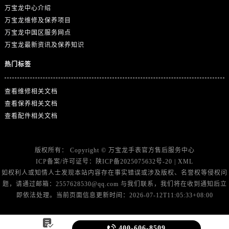
澳门特别行政区望德堂区塔石广场万国售后服务中心（需提前预约）
万宝龙中心介绍
福建省福州市鼓楼区五四路128-1号恒力城写字楼15层03室万国售后服务中心（需提前预约）
万宝龙维修及保养项目
福建省厦门市思明区湖滨东路95号万象城华润大厦B座11层1104室万国售后服务中心（需提前预约）
万宝龙中国区服务网点
万宝龙最新资讯及保养知识
广东省潮州市潮安区新风路与潮汕路交汇处万国售后服务中心（需提前预约）
广东省广州市天河区天河路230号万菱汇国际中心A塔7层704室万国售后服务中心（需提前预约）
热门标签
广东省广州市越秀区环市东路371-375号世界贸易中心大厦南塔15层1507室万国售后服务中心（需提前预约）
广东省河源市源城区越王大道万国售后服务中心（需提前预约）
查看维修相关文档
广东省惠州市惠城区江北文昌一路7号华贸大厦1座30层3005室万国售后服务中心（需提前预约）
查看保养相关文档
查看配件相关文档
广东省江门市蓬江区广场西路万国售后服务中心（需提前预约）
广东省揭阳市榕城进贤门步行街万国售后服务中心（需提前预约）
广东省茂名市电白区水东街道迎宾大道万国售后服务中心（需提前预约）
版权所有：
Copyright ©
万宝龙手表官方售后服务中心
广东省梅州市梅江区金燕大道万国售后服务中心（需提前预约）
ICP备案/许可证号：
陕ICP备2025075632号-20
|
XML
如权利人或知情人士发现本站内容存在事实错误或涉及版权、名誉权等侵权问
广东省清远市清城区湖西路万国售后服务中心（需提前预约）
题，请通过邮箱：2557628530@qq.com 与我们联系，我们将在收到通知后立
广东省汕头市龙湖区长平路万国售后服务中心（需提前预约）
即依法处理。当前页面信息更新时间：2026-07-12T11:05:33+08:00
广东省汕尾市城区香洲街道园林社区翠园街万国售后服务中心（需提前预约）
广东省韶关市武江区芙蓉新区与老城中心交汇处万国售后服务中心（需提前预约）


400-606-8509