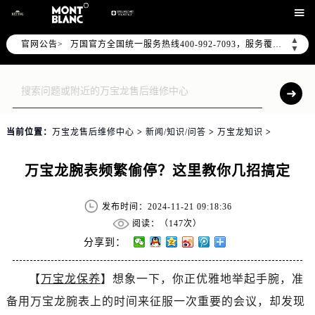
2026年7月万国中国区售后服务网络优化升级公告

2026年7月万国全国官方售后客户服务热线：400-992-7093
▲
官网公告>
万国官方全国统一服务热线400-992-7093，服务覆盖中国大陆、香港、澳门、台湾全部区域（非大陆需加拨“+86”）
▼
2026年7月万国售后服务中心最新网点地址：
北京市东城区东长安街1号东方广场写字楼W3座6层602室（需提前预约）
北京市朝阳区建国门外大街甲6号华熙国际中心写字楼D座11层1102室（需提前预约）
天津市和平区赤峰道136号天津国际金融中心写字楼26层2603室（需提前预约）
当前位置：
万宝龙售后维修中心
>
新闻/知识/问答
>
万宝龙知识
>
上海市徐汇区虹桥路3号港汇中心写字楼2座37层3705室（需提前预约）
上海市黄浦区南京东路299号宏伊国际广场写字楼8层806室（需提前预约）
万宝龙腕表频繁偷停？这里教你几招搞定
南京市秦淮区中山南路1号（新街口）南京中心写字楼22层C1-1室（需提前预约）
常州市新北区龙锦路1590号现代传媒中心写字楼5号楼10层1008室（需提前预约）
发布时间：2024-11-21 09:18:36
徐州市鼓楼区淮海东路29号苏宁广场IFC国际金融中心写字楼35层3508室（需提前预约）
阅读：（
147次）
扬州市邗江区国展路29号星耀天地写字楼1号楼18层1803室（需提前预约）
分享到：
盐城市盐都区世纪大道5号盐城金融城写字楼1号楼16层1604室（需提前预约）
【
万宝龙保养
】想象一下，你正优雅地举起手腕，准
泰州市海陵区永定东路399号置地商务中心东塔写字楼（华润万象城）17层1706室（需提前预约）
备用万宝龙腕表上的时间来征服一次重要的会议，却发现
宁波市江北区大闸南路500号来福士广场办公楼20层2009室（需提前预约）