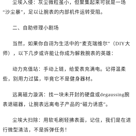
尘埃入侵：灰尘微粒虽小，但聚集起来可就是一场
青岛市南区山东路6号华润大厦B座22层04室（需提前预约）
烟台市芝罘区胜利路139号万达金融中心A座907室（需提前预约）
“沙尘暴”，足以让腕表的内部机件运转受阻。
长春市朝阳区西安大路727号中银大厦A座(旺进大厦)18层09室（需提前预约）
二、自助修理小剧场
贵阳市南明区都司高架桥路33号亨特国际金融中心14楼14D（需提前预约）
昆明市盘龙区北京路928号同德昆明广场写字楼10层06室（需提前预约）
当然，如果你自诩为生活中的“麦克瑞维尔”（DIY大
石家庄市长安区中山东路39号勒泰中心写字楼B座13层07室（需提前预约）
师），以下几步或许能让你成为解救腕表的英雄：
西安市碑林区南关正街88号华侨城长安国际中心E座6楼10室（需提前预约）
海口市龙华区金贸东路5号海口华润大厦B座17层1707室（需提前预约）
动力充值站：手动上链，给爱表充满电。记得温柔
唐山市路南区新华东道100号万达广场写字楼A座10层1002室（需提前预约）
些，别用力过猛，毕竟它不是健身器材。
台州市椒江区东海大道1800号腾达中心东1幢20楼2002室（需提前预约）
内蒙古自治区呼和浩特市玉泉区大学西街70号华润万象城写字楼（鄂尔多斯大厦）23层2326室（需提前预约）
远离磁力漩涡：找一块未开封的硬盘或degaussing腕
甘肃省兰州市七里河区西津西路16号兰州中心写字楼21层2102室（需提前预约）
表退磁器，让腕表远离电子产品的“磁力诱惑”。
重庆市解放碑渝中区民权路28号英利国际金融中心写字楼20层01室（需提前预约）
黑龙江省大庆市萨尔图区会战大街万国售后服务中心（需提前预约）
尘埃大扫除：用软毛刷轻拂表面，记住，我们是在进
黑龙江省鹤岗市向阳区红军路万国售后服务中心（需提前预约）
行微型清洁，不是拆弹任务！
黑龙江省黑河市爱辉区中央街万国售后服务中心（需提前预约）