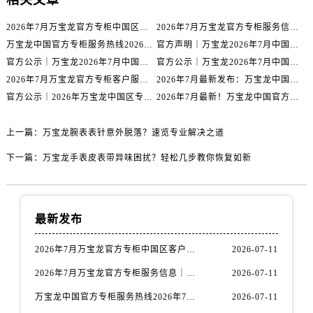
山西省临汾市尧都区解放路万国售后服务中心（需提前预约）
山西省吕梁市离石区永宁中路与建设街交叉口万国售后服务中心（需提前预约）
2026年7月万宝龙官方专柜中国区客户服务热线｜专柜信息+客服攻略
2026年7月万宝龙官方专柜服务信息｜中国区专柜客服电话+官方热线双公开
山西省朔州市朔城区怡西路与鄯阳西街交汇处万国售后服务中心（需提前预约）
万宝龙中国官方专柜服务热线2026年7月最新整理｜专柜信息+客服电话全攻略
官方声明｜万宝龙2026年7月中国专柜客户服务电话核验，专柜信息准确
官方公示｜万宝龙2026年7月中国区专柜客服热线已更新，专柜信息全公开
官方公示｜万宝龙2026年7月中国专柜服务热线升级公告（附专柜信息）
山西省忻州市忻府区和平东街与七一南路交叉口万国售后服务中心（需提前预约）
2026年7月万宝龙官方专柜客户服务热线｜中国区专柜信息+核验指南
2026年7月最新发布：万宝龙中国官方专柜客户服务热线+专柜名录核验版
山西省阳泉市郊区平阳东街与新城大道交叉口万国售后服务中心（需提前预约）
官方公示｜2026年万宝龙中国区专柜服务热线核验，7月最新专柜名录上线
2026年7月最新！万宝龙中国官方专柜客服热线+专柜信息权威核验
山西省运城市盐湖区河东街万国售后服务中心（需提前预约）
山西省长治市潞州区英雄中路万国售后服务中心（需提前预约）
上一篇：
万宝龙腕表表针意外脱落？速览专业解决之道
山西省太原市迎泽区迎泽街道解放路15号亨得利名表维修授权店3楼万国售后服务中心（需提前预约）
下一篇：
万宝龙手表皮表带异味困扰？轻松几步教你恢复如新
天津市和平区赤峰道136号天津国际金融中心26层2603室万国售后服务中心（需提前预约）
安徽省安庆市迎江区人民路万国售后服务中心（需提前预约）
安徽省蚌埠市蚌山区淮河路万国售后服务中心（需提前预约）
最新发布
安徽省亳州市谯城区魏武大道万国售后服务中心（需提前预约）
安徽省池州市贵池区长江路万国售后服务中心（需提前预约）
2026年7月万宝龙官方专柜中国区客户服务热线｜专柜信息+客服攻略
2026-07-11
安徽省滁州市琅琊区南谯北路万国售后服务中心（需提前预约）
2026年7月万宝龙官方专柜服务信息｜中国区专柜客服电话+官方热线双公开
2026-07-11
安徽省阜阳市颍州区颍州北路万国售后服务中心（需提前预约）
万宝龙中国官方专柜服务热线2026年7月最新整理｜专柜信息+客服电话全攻略
2026-07-11
安徽省淮北市相山区淮海路万国售后服务中心（需提前预约）