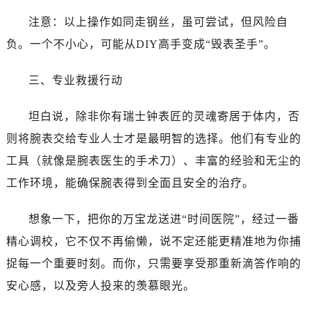
黑龙江省鸡西市鸡冠区红军路万国售后服务中心（需提前预约）
注意：以上操作如同走钢丝，虽可尝试，但风险自
黑龙江省佳木斯市向阳区长安路万国售后服务中心（需提前预约）
负。一个不小心，可能从DIY高手变成“毁表圣手”。
黑龙江省牡丹江市东安区太平路万国售后服务中心（需提前预约）
黑龙江省七台河市桃山区大同街万国售后服务中心（需提前预约）
三、专业救援行动
黑龙江省齐齐哈尔市龙沙区龙华路万国售后服务中心（需提前预约）
黑龙江省双鸭山市尖山区新兴大街万国售后服务中心（需提前预约）
坦白说，除非你有瑞士钟表匠的灵魂寄居于体内，否
黑龙江省绥化市北林区新华街与康庄路交叉口万国售后服务中心（需提前预约）
则将腕表交给专业人士才是最明智的选择。他们有专业的
黑龙江省伊春市伊美区通河路万国售后服务中心（需提前预约）
工具（就像是腕表医生的手术刀）、丰富的经验和无尘的
吉林省白城市洮北区明仁南街万国售后服务中心（需提前预约）
吉林省白山市浑江区浑江大街万国售后服务中心（需提前预约）
工作环境，能确保腕表得到全面且安全的治疗。
吉林省吉林市船营区河南街万国售后服务中心（需提前预约）
想象一下，把你的万宝龙送进“时间医院”，经过一番
吉林省辽源市龙山区人民大街万国售后服务中心（需提前预约）
吉林省梅河口市新华街道梅河大街万国售后服务中心（需提前预约）
精心调校，它不仅不再偷懒，说不定还能更精准地为你捕
吉林省四平市铁东区紫气大路与南九经街交汇处万国售后服务中心（需提前预约）
捉每一个重要时刻。而你，只需要享受那重新滴答作响的
吉林省松原市宁江区五环大街万国售后服务中心（需提前预约）
安心感，以及旁人投来的羡慕眼光。
吉林省通化市东昌区环通乡江南大街万国售后服务中心（需提前预约）