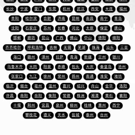
江西省新余市渝水区北湖西路万国售后服务中心（需提前预约）
长沙
宁波
厦门
东莞
杭州
武汉
西安
大连
福州
江西省宜春市袁州区中山中路万国售后服务中心（需提前预约）
贵阳
哈尔滨
合肥
济南
昆明
南昌
南宁
青岛
江西省鹰潭市月湖区胜利东路万国售后服务中心（需提前预约）
山东省德州市德城区东风中路万国售后服务中心（需提前预约）
沈阳
石家庄
苏州
长春
河北
太原
保定
唐山
山东省东营市东营区济南路万国售后服务中心（需提前预约）
邯郸
廊坊
昆山
广西
佛山
中山
德阳
绵阳
山东省济南市历下区经十路11111号华润中心写字楼（万象城）15层1508室万国售后服务中心（需提前预约）
齐齐哈尔
呼和浩特
吉林
无锡
芜湖
珠海
汕头
三亚
山东省济宁市任城区太白楼路万国售后服务中心（需提前预约）
海口
赣州
漳州
拉萨
青海
新疆
兰州
银川
山东省莱芜市文化南路8号银座商城名表维修一楼名表维修万国售后服务中心（需提前预约）
乌鲁木齐
大同
阳泉
赤峰
包头
大庆
秦皇岛
沧州
山东省临沂市兰山区解放路万国售后服务中心（需提前预约）
张家口
九江
徐州
常州
扬州
南通
淮安
潍坊
山东省日照市东港区烟台路万国售后服务中心（需提前预约）
临沂
烟台
亳州
温州
嘉兴
绍兴
舟山
金华
洛阳
山东省泰安市泰山区财源街道泰山大街万国售后服务中心（需提前预约）
山东省威海市环翠区新威海路89号振华商厦一楼名表维修万国售后服务中心（需提前预约）
许昌
南阳
岳阳
衡阳
常德
株洲
湘潭
黄石
襄阳
山东省潍坊市奎文区东风东街万国售后服务中心（需提前预约）
十堰
荆州
宜昌
泉州
柳州
桂林
惠州
西宁
山东省枣庄市滕州市北辛路与善国路交叉口万国售后服务中心（需提前预约）
攀枝花
遵义
天水
盐城
泰州
台州
山东省淄博市张店区金晶大道万国售后服务中心（需提前预约）
上海市黄浦区南京东路299号宏伊国际广场写字楼8层806室万国售后服务中心（需提前预约）