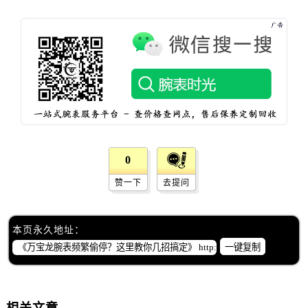
北京市东城区东长安街1号王府井东方广场W3座6层602室万国售后服务中心（需提前预约）
河北省保定市竞秀区朝阳北大街北国先天下万国售后服务中心（需提前预约）
内蒙古自治区阿拉善盟市左旗土尔扈特大街万国售后服务中心（需提前预约）
内蒙古自治区巴彦淖尔市临河区新华街万国售后服务中心（需提前预约）
内蒙古自治区包头市青山区幸福路甲3号王府井百货名表维修万国售后服务中心（需提前预约）
内蒙古自治区赤峰市红山区哈达街万国售后服务中心（需提前预约）
内蒙古自治区鄂尔多斯市东胜区伊金霍洛街万国售后服务中心（需提前预约）
内蒙古自治区呼伦贝尔市海拉尔区中央街万国售后服务中心（需提前预约）
0
内蒙古自治区通辽市科尔沁区明仁大街万国售后服务中心（需提前预约）
内蒙古自治区乌海市海勃湾区人民南路万国售后服务中心（需提前预约）
赞一下
去提问
内蒙古自治区乌兰察布市集宁区恩和大街万国售后服务中心（需提前预约）
内蒙古自治区锡林郭勒盟市锡林浩特市光明街与额尔敦路交叉口万国售后服务中心（需提前预约）
本页永久地址：
内蒙古自治区兴安盟市乌兰浩特市兴安大街万国售后服务中心（需提前预约）
一键复制
山西省大同市平城区迎宾街万国售后服务中心（需提前预约）
山西省晋城市城区黄华街万国售后服务中心（需提前预约）
山西省晋中市榆次区顺城街万国售后服务中心（需提前预约）
相关文章