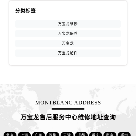
江苏省连云港市海州区通灌北路万国售后服务中心（需提前预约）
分类标签
江苏省南京市秦淮区中山南路1号南京中心22层22-C1-C3室万国售后服务中心（需提前预约）
江苏省宿迁市宿城区西湖路万国售后服务中心（需提前预约）
万宝龙维修
江苏省泰州市海陵区永定东路399号置地商务中心东塔（华润万象城）17层1706室万国售后服务中心（需提前预约）
万宝龙保养
江苏省徐州市鼓楼区淮海东路29号苏宁广场IFC国际金融中心35层3508室万国售后服务中心（需提前预约）
万宝龙
江苏省盐城市盐都区世纪大道5号盐城金融城写字楼1号楼16层1604室万国售后服务中心（需提前预约）
万宝龙配件
江苏省扬州市邗江区国展路29号星耀天地写字楼1号楼18层1803室万国售后服务中心（需提前预约）
江苏省镇江市京口区中山东路万国售后服务中心（需提前预约）
江西省抚州市临川区赣东大道万国售后服务中心（需提前预约）
江西省赣州市章贡区文清路万国售后服务中心（需提前预约）
江西省吉安市吉州区井冈山大道万国售后服务中心（需提前预约）
江西省景德镇市珠山区珠山中路万国售后服务中心（需提前预约）
MONTBLANC ADDRESS
江西省九江市浔阳区浔阳路万国售后服务中心（需提前预约）
江西省南昌市红谷滩新区红谷中大道998号绿地双子塔（中央广场）A1座办公楼14层1407室万国售后服务中心（需提前预约）
万宝龙售后服务中心维修地址查询
江西省萍乡市安源区萍安北大道与康庄路交叉口万国售后服务中心（需提前预约）
江西省上饶市信州区滨江西路万国售后服务中心（需提前预约）
北京
上海
广州
深圳
天津
成都
重庆
南京
郑州