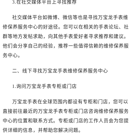
唐山市路南区新华东道100号万达广场写字楼A座10层1002室（需提前预约）
3.在社交媒体平台上寻找推荐
台州市椒江区东海大道1800号腾达中心东1幢20楼2002室（需提前预约）
社交媒体平台如微博、微信等也是寻找万宝龙手表维
内蒙古自治区呼和浩特市玉泉区大学西街70号华润万象城写字楼（鄂尔多斯大厦）23层2326室（需提前预约）
甘肃省兰州市七里河区西津西路16号兰州中心写字楼21层2102室（需提前预约）
修保养服务中心的好途径。您可以在相关的手表论坛、社
重庆市解放碑渝中区民权路28号英利国际金融中心写字楼20层01室（需提前预约）
群等地方发帖求助，向其他手表爱好者寻求推荐和建议。
黑龙江省大庆市萨尔图区会战大街万国售后服务中心（需提前预约）
他们会分享自己的经验，推荐一些值得信赖的维修保养服
黑龙江省鹤岗市向阳区红军路万国售后服务中心（需提前预约）
务中心。
黑龙江省黑河市爱辉区中央街万国售后服务中心（需提前预约）
黑龙江省鸡西市鸡冠区红军路万国售后服务中心（需提前预约）
二、线下寻找万宝龙手表维修保养服务中心
黑龙江省佳木斯市向阳区长安路万国售后服务中心（需提前预约）
黑龙江省牡丹江市东安区太平路万国售后服务中心（需提前预约）
1.询问万宝龙手表专柜或门店
黑龙江省七台河市桃山区大同街万国售后服务中心（需提前预约）
黑龙江省齐齐哈尔市龙沙区龙华路万国售后服务中心（需提前预约）
万宝龙手表在全球范围内都设有专柜和门店，您可以
黑龙江省双鸭山市尖山区新兴大街万国售后服务中心（需提前预约）
直接前往最近的万宝龙手表专柜或门店咨询维修保养服务
黑龙江省绥化市北林区新华街与康庄路交叉口万国售后服务中心（需提前预约）
中心的位置和联系方式。专柜或门店的工作人员会为您提
黑龙江省伊春市伊美区通河路万国售后服务中心（需提前预约）
供详细的信息，并帮助您解决问题。