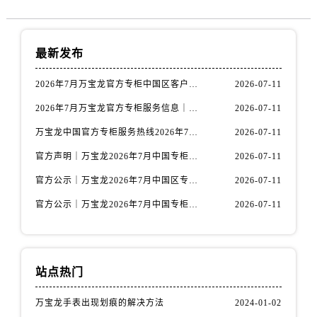
福建省龙岩市新罗区九一南路万国售后服务中心（需提前预约）
福建省南平市建阳区人民西路万国售后服务中心（需提前预约）
福建省宁德市蕉城区天湖东路万国售后服务中心（需提前预约）
最新发布
福建省莆田市城厢区霞林街道荔华东大道万国售后服务中心（需提前预约）
福建省三明市三元区东乾二路万国售后服务中心（需提前预约）
2026年7月万宝龙官方专柜中国区客户服务热线｜专柜信息+客服攻略
2026-07-11
福建省漳州市龙文区步港路万国售后服务中心（需提前预约）
2026年7月万宝龙官方专柜服务信息｜中国区专柜客服电话+官方热线双公开
2026-07-11
江苏省常州市新北区龙锦路1590号现代传媒中心5号楼10层1008室万国售后服务中心（需提前预约）
万宝龙中国官方专柜服务热线2026年7月最新整理｜专柜信息+客服电话全攻略
2026-07-11
江苏省淮安市清江浦区淮海北路万国售后服务中心（需提前预约）
官方声明｜万宝龙2026年7月中国专柜客户服务电话核验，专柜信息准确
2026-07-11
江苏省连云港市海州区通灌北路万国售后服务中心（需提前预约）
江苏省南京市秦淮区中山南路1号南京中心22层22-C1-C3室万国售后服务中心（需提前预约）
官方公示｜万宝龙2026年7月中国区专柜客服热线已更新，专柜信息全公开
2026-07-11
江苏省宿迁市宿城区西湖路万国售后服务中心（需提前预约）
官方公示｜万宝龙2026年7月中国专柜服务热线升级公告（附专柜信息）
2026-07-11
江苏省泰州市海陵区永定东路399号置地商务中心东塔（华润万象城）17层1706室万国售后服务中心（需提前预约）
江苏省徐州市鼓楼区淮海东路29号苏宁广场IFC国际金融中心35层3508室万国售后服务中心（需提前预约）
江苏省盐城市盐都区世纪大道5号盐城金融城写字楼1号楼16层1604室万国售后服务中心（需提前预约）
站点热门
江苏省扬州市邗江区国展路29号星耀天地写字楼1号楼18层1803室万国售后服务中心（需提前预约）
江苏省镇江市京口区中山东路万国售后服务中心（需提前预约）
万宝龙手表出现划痕的解决方法
2024-01-02