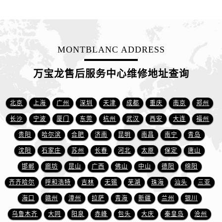
山东省临沂市兰山区解放路万国售后服务中心（需提前预约）
山东省日照市东港区烟台路万国售后服务中心（需提前预约）
山东省泰安市泰山区财源街道泰山大街万国售后服务中心（需提前预约）
山东省威海市环翠区新威海路89号振华商厦一楼名表维修万国售后服务中心（需提前预约）
MONTBLANC ADDRESS
山东省潍坊市奎文区东风东街万国售后服务中心（需提前预约）
山东省枣庄市滕州市北辛路与善国路交叉口万国售后服务中心（需提前预约）
万宝龙售后服务中心维修地址查询
山东省淄博市张店区金晶大道万国售后服务中心（需提前预约）
上海市黄浦区南京东路299号宏伊国际广场写字楼8层806室万国售后服务中心（需提前预约）
北京
上海
广州
深圳
天津
成都
重庆
南京
郑州
上海市徐汇区虹桥路3号港汇中心2座37层3705室万国售后服务中心（需提前预约）
长沙
宁波
厦门
东莞
杭州
武汉
西安
大连
福州
浙江省杭州市上城区钱江路1366号华润大厦A座5层503-5室万国售后服务中心（需提前预约）
贵阳
哈尔滨
合肥
济南
昆明
南昌
南宁
青岛
浙江省湖州市吴兴区劳动路万国售后服务中心（需提前预约）
沈阳
石家庄
苏州
长春
河北
太原
保定
唐山
浙江省嘉兴市南湖区广益路705号嘉兴世界贸易中心A座13层1304室万国售后服务中心（需提前预约）
邯郸
廊坊
昆山
广西
佛山
中山
德阳
绵阳
浙江省金华市金东区东市南街777号金华万达广场4号楼22楼2209室万国售后服务中心（需提前预约）
浙江省丽水市莲都区解放街万国售后服务中心（需提前预约）
齐齐哈尔
呼和浩特
吉林
无锡
芜湖
珠海
汕头
三亚
浙江省宁波市江北区大闸南路500号来福士广场办公楼20层2009室万国售后服务中心（需提前预约）
海口
赣州
漳州
拉萨
青海
新疆
兰州
银川
浙江省衢州市柯城区上街万国售后服务中心（需提前预约）
乌鲁木齐
大同
阳泉
赤峰
包头
大庆
秦皇岛
沧州