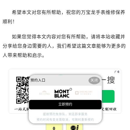
内蒙古自治区通辽市科尔沁区明仁大街万国售后服务中心（需提前预约）
内蒙古自治区乌海市海勃湾区人民南路万国售后服务中心（需提前预约）
希望本文对您有所帮助，祝您的万宝龙手表维修保养
内蒙古自治区乌兰察布市集宁区恩和大街万国售后服务中心（需提前预约）
顺利！
内蒙古自治区锡林郭勒盟市锡林浩特市光明街与额尔敦路交叉口万国售后服务中心（需提前预约）
内蒙古自治区兴安盟市乌兰浩特市兴安大街万国售后服务中心（需提前预约）
如果您觉得本文内容对您有所帮助，请将本站收藏并
山西省大同市平城区迎宾街万国售后服务中心（需提前预约）
分享给您身边需要的人，我们希望这篇文章能够为更多的
山西省晋城市城区黄华街万国售后服务中心（需提前预约）
人带来帮助和启示。
山西省晋中市榆次区顺城街万国售后服务中心（需提前预约）
山西省临汾市尧都区解放路万国售后服务中心（需提前预约）
山西省吕梁市离石区永宁中路与建设街交叉口万国售后服务中心（需提前预约）
预约入口
关闭
山西省朔州市朔城区怡西路与鄯阳西街交汇处万国售后服务中心（需提前预约）
山西省忻州市忻府区和平东街与七一南路交叉口万国售后服务中心（需提前预约）
山西省阳泉市郊区平阳东街与新城大道交叉口万国售后服务中心（需提前预约）
立即预约
山西省运城市盐湖区河东街万国售后服务中心（需提前预约）
山西省长治市潞州区英雄中路万国售后服务中心（需提前预约）
提前预约免排队，到店即享服务
预约时间有变无需取消，可随时重新预约
山西省太原市迎泽区迎泽街道解放路15号亨得利名表维修授权店3楼万国售后服务中心（需提前预约）
0