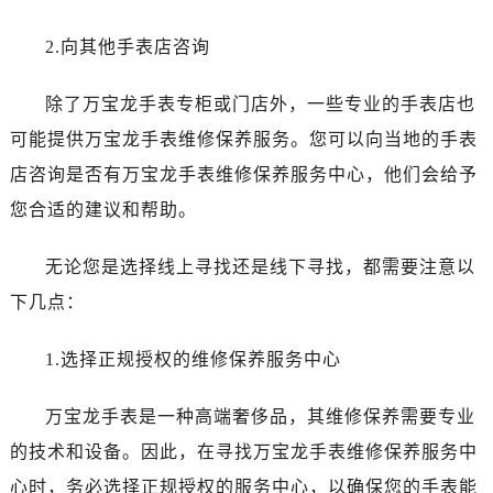
吉林省白城市洮北区明仁南街万国售后服务中心（需提前预约）
吉林省白山市浑江区浑江大街万国售后服务中心（需提前预约）
2.向其他手表店咨询
吉林省吉林市船营区河南街万国售后服务中心（需提前预约）
吉林省辽源市龙山区人民大街万国售后服务中心（需提前预约）
除了万宝龙手表专柜或门店外，一些专业的手表店也
吉林省梅河口市新华街道梅河大街万国售后服务中心（需提前预约）
可能提供万宝龙手表维修保养服务。您可以向当地的手表
吉林省四平市铁东区紫气大路与南九经街交汇处万国售后服务中心（需提前预约）
店咨询是否有万宝龙手表维修保养服务中心，他们会给予
吉林省松原市宁江区五环大街万国售后服务中心（需提前预约）
您合适的建议和帮助。
吉林省通化市东昌区环通乡江南大街万国售后服务中心（需提前预约）
吉林省延边市延吉市解放路万国售后服务中心（需提前预约）
无论您是选择线上寻找还是线下寻找，都需要注意以
辽宁省鞍山市铁东区站前街万国售后服务中心（需提前预约）
下几点：
辽宁省本溪市平山区胜利路万国售后服务中心（需提前预约）
辽宁省朝阳市双塔区新华路万国售后服务中心（需提前预约）
1.选择正规授权的维修保养服务中心
辽宁省丹东市振兴区七经街万国售后服务中心（需提前预约）
辽宁省抚顺市新抚区东一路万国售后服务中心（需提前预约）
万宝龙手表是一种高端奢侈品，其维修保养需要专业
辽宁省阜新市海州区解放大街万国售后服务中心（需提前预约）
的技术和设备。因此，在寻找万宝龙手表维修保养服务中
辽宁省葫芦岛市连山区中央路万国售后服务中心（需提前预约）
心时，务必选择正规授权的服务中心，以确保您的手表能