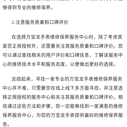
辽宁省锦州市古塔区中央大街万国售后服务中心（需提前预约）
够得到专业的维修保养。
辽宁省辽阳市白塔区新运大街万国售后服务中心（需提前预约）
辽宁省盘锦市兴隆台区石油大街万国售后服务中心（需提前预约）
2.注意服务质量和口碑评价
辽宁省铁岭市银州区南马路万国售后服务中心（需提前预约）
辽宁省营口市站前区市府路与渤海大街交叉口万国售后服务中心（需提前预约）
在选择万宝龙手表维修保养服务中心时，除了考虑其
辽宁省沈阳市沈河区中街路137号亨得利名表维修授权店1楼万国售后服务中心（需提前预约）
是否正规授权外，还需要关注其服务质量和口碑评价。您
辽宁省沈阳市沈河区中街路83号亨得利名表维修授权店1楼万国售后服务中心（需提前预约）
可以通过查找相关的用户评价和口碑信息，了解该服务中
北京市朝阳区建国门外大街甲6号华熙国际中心D座11层1102室万国售后服务中心（需提前预约）
心的维修技术水平和服务态度，以便做出更好的选择。
北京市东城区东长安街1号王府井东方广场W3座6层602室万国售后服务中心（需提前预约）
河北省保定市竞秀区朝阳北大街北国先天下万国售后服务中心（需提前预约）
总结起来，寻找一家专业的万宝龙手表维修保养服务
内蒙古自治区阿拉善盟市左旗土尔扈特大街万国售后服务中心（需提前预约）
中心并不难，只需要您在线上线下多方面寻找，并注意选
内蒙古自治区巴彦淖尔市临河区新华街万国售后服务中心（需提前预约）
内蒙古自治区包头市青山区幸福路甲3号王府井百货名表维修万国售后服务中心（需提前预约）
择正规授权的服务中心和关注其服务质量和口碑评价。相
内蒙古自治区赤峰市红山区哈达街万国售后服务中心（需提前预约）
信通过这些方法和步骤，您一定能够找到一家满意的维修
内蒙古自治区鄂尔多斯市东胜区伊金霍洛街万国售后服务中心（需提前预约）
保养服务中心，为您的万宝龙手表提供最好的维修保养服
内蒙古自治区呼伦贝尔市海拉尔区中央街万国售后服务中心（需提前预约）
务。