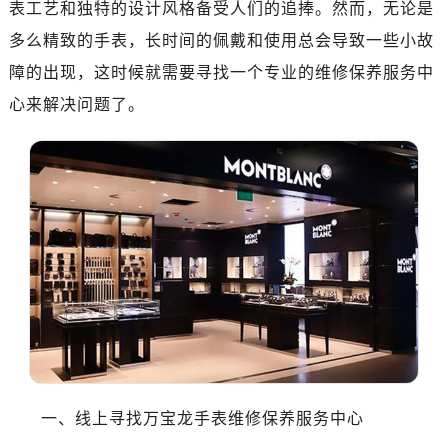
深圳市罗湖区深南东路5001号华润大厦写字楼17层1701室（需提前预约）
表工艺和独特的设计风格备受人们的追捧。然而，无论是
惠州市惠城区江北文昌一路7号华贸大厦写字楼1座30层05室（需提前预约）
多么精致的手表，长时间的佩戴和使用总会导致一些小故
厦门市思明区湖滨东路95号华润大厦写字楼B座11层1104室（需提前预约）
障的出现，这时候就需要寻找一个专业的维修保养服务中
福州市鼓楼区五四路128-1号恒力城写字楼15层03室（需提前预约）
心来解决问题了。
成都市锦江区人民东路6号SAC东原中心写字楼24层2406B室（需提前预约）
重庆市江北区观音桥步行街2号融恒时代广场写字楼9层902室（需提前预约）
长沙市芙蓉区定王台街道建湘路393号世茂环球金融中心写字楼（芙蓉广场）10层13室（需提前预约）
郑州市二七区铭功路10号华润大厦写字楼29层2905室（需提前预约）
太原市迎泽区解放路15号亨得利名表服务中心（品牌授权店）3层整层（需提前预约）
沈阳市沈河区中街路137号亨得利名表服务中心（品牌授权店）1层整层（需提前预约）
沈阳市沈河区中街路83号亨得利名表服务中心（品牌授权店）1层整层（需提前预约）
乌鲁木齐市天山区红山路26号时代广场（CCMALL）C座17层17-B（需提前预约）
温州市鹿城区锦绣路1067号置信广场10层1015室（需提前预约）
哈尔滨市道里区友谊西路600号富力中心T2座写字楼29层03室（需提前预约）
大连市中山区人民路15号国际金融大厦7层G室（需提前预约）
一、线上寻找万宝龙手表维修保养服务中心
佛山市禅城区季华五路57号万科金融中心C座12层1205室（需提前预约）