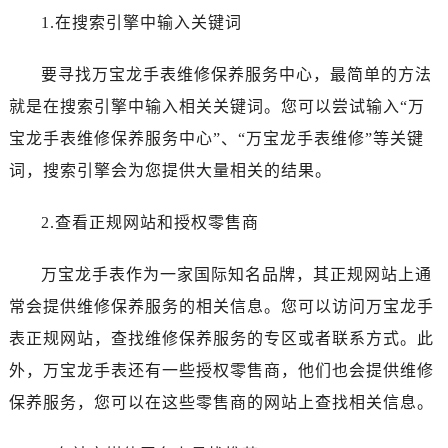
东莞市东城街道鸿福东路1号民盈国贸中心T1写字楼9层907室（需提前预约）
1.在搜索引擎中输入关键词
无锡市梁溪区人民中路139号恒隆广场写字楼1座11层1104室（需提前预约）
南通市崇川区工农路57号圆融广场写字楼16层1603室（需提前预约）
要寻找万宝龙手表维修保养服务中心，最简单的方法
苏州市苏州工业园区星港街199号苏州中心办公楼C座22层08室（需提前预约）
就是在搜索引擎中输入相关关键词。您可以尝试输入“万
武汉市江汉区解放大道686号世界贸易大厦38层09室（需提前预约）
宝龙手表维修保养服务中心”、“万宝龙手表维修”等关键
南宁市青秀区金湖路59号地王大厦12楼1224室（需提前预约）
词，搜索引擎会为您提供大量相关的结果。
合肥市蜀山区潜山路111号万象城华润大厦B座12楼03室（需提前预约）
泉州市丰泽区宝洲路729号浦西万达中心写字楼A座7楼709室（需提前预约）
2.查看正规网站和授权零售商
青岛市南区山东路6号华润大厦B座22层04室（需提前预约）
烟台市芝罘区胜利路139号万达金融中心A座907室（需提前预约）
万宝龙手表作为一家国际知名品牌，其正规网站上通
长春市朝阳区西安大路727号中银大厦A座(旺进大厦)18层09室（需提前预约）
常会提供维修保养服务的相关信息。您可以访问万宝龙手
贵阳市南明区都司高架桥路33号亨特国际金融中心14楼14D（需提前预约）
表正规网站，查找维修保养服务的专区或者联系方式。此
昆明市盘龙区北京路928号同德昆明广场写字楼10层06室（需提前预约）
石家庄市长安区中山东路39号勒泰中心写字楼B座13层07室（需提前预约）
外，万宝龙手表还有一些授权零售商，他们也会提供维修
西安市碑林区南关正街88号华侨城长安国际中心E座6楼10室（需提前预约）
保养服务，您可以在这些零售商的网站上查找相关信息。
海口市龙华区金贸东路5号海口华润大厦B座17层1707室（需提前预约）