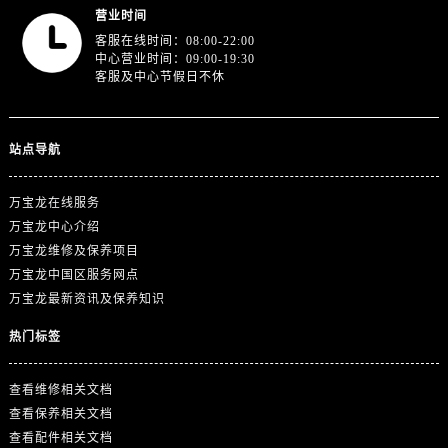
广东省江门市蓬江区广场西路万国售后服务中心（需提前预约）
营业时间
广东省揭阳市榕城进贤门步行街万国售后服务中心（需提前预约）
客服在线时间：08:00-22:00
广东省茂名市电白区水东街道迎宾大道万国售后服务中心（需提前预约）
中心营业时间：09:00-19:30
客服及中心节假日不休
广东省梅州市梅江区金燕大道万国售后服务中心（需提前预约）
广东省清远市清城区湖西路万国售后服务中心（需提前预约）
广东省汕头市龙湖区长平路万国售后服务中心（需提前预约）
站点导航
广东省汕尾市城区香洲街道园林社区翠园街万国售后服务中心（需提前预约）
广东省韶关市武江区芙蓉新区与老城中心交汇处万国售后服务中心（需提前预约）
万宝龙在线服务
广东省深圳市罗湖区深南东路5001号华润大厦17层1701室万国售后服务中心（需提前预约）
万宝龙中心介绍
万宝龙维修及保养项目
广东省阳江市江城区东风一路万国售后服务中心（需提前预约）
万宝龙中国区服务网点
广东省云浮市云城区金山路万国售后服务中心（需提前预约）
万宝龙最新资讯及保养知识
广东省湛江市赤坎区观海北路万国售后服务中心（需提前预约）
热门标签
广东省肇庆市端州区信安大道与砚都大道交汇处万国售后服务中心（需提前预约）
广西壮族自治区百色市右江区中山二路万国售后服务中心（需提前预约）
查看维修相关文档
广西壮族自治区北海市海城区北京路万国售后服务中心（需提前预约）
查看保养相关文档
广西壮族自治区崇左市江州区石景林街道友谊大道与丽川路交汇处万国售后服务中心（需提前预约）
查看配件相关文档