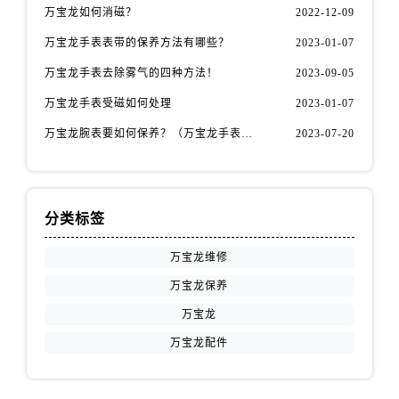
江西省抚州市临川区赣东大道万国售后服务中心（需提前预约）
万宝龙如何消磁？
2022-12-09
江西省赣州市章贡区文清路万国售后服务中心（需提前预约）
万宝龙手表表带的保养方法有哪些？
2023-01-07
江西省吉安市吉州区井冈山大道万国售后服务中心（需提前预约）
万宝龙手表去除雾气的四种方法！
2023-09-05
江西省景德镇市珠山区珠山中路万国售后服务中心（需提前预约）
江西省九江市浔阳区浔阳路万国售后服务中心（需提前预约）
万宝龙手表受磁如何处理
2023-01-07
江西省南昌市红谷滩新区红谷中大道998号绿地双子塔（中央广场）A1座办公楼14层1407室万国售后服务中心（需提前预约）
万宝龙腕表要如何保养？（万宝龙手表保养方法！）
2023-07-20
江西省萍乡市安源区萍安北大道与康庄路交叉口万国售后服务中心（需提前预约）
江西省上饶市信州区滨江西路万国售后服务中心（需提前预约）
江西省新余市渝水区北湖西路万国售后服务中心（需提前预约）
分类标签
江西省宜春市袁州区中山中路万国售后服务中心（需提前预约）
江西省鹰潭市月湖区胜利东路万国售后服务中心（需提前预约）
万宝龙维修
山东省德州市德城区东风中路万国售后服务中心（需提前预约）
万宝龙保养
山东省东营市东营区济南路万国售后服务中心（需提前预约）
万宝龙
山东省济南市历下区经十路11111号华润中心写字楼（万象城）15层1508室万国售后服务中心（需提前预约）
万宝龙配件
山东省济宁市任城区太白楼路万国售后服务中心（需提前预约）
山东省莱芜市文化南路8号银座商城名表维修一楼名表维修万国售后服务中心（需提前预约）