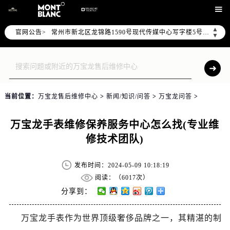
上海市黄浦区南京东路299号宏伊国际广场写字楼8层806室（需提前预约）

南京市秦淮区中山南路1号（新街口）南京中心写字楼22层C1-1室（需提前预约）
▲
常州市新北区龙锦路1590号现代传媒中心写字楼5号楼10层1008室（需提前预约）
官网公告>
▼
徐州市鼓楼区淮海东路29号苏宁广场IFC国际金融中心写字楼35层3508室（需提前预约）
扬州市邗江区国展路29号星耀天地写字楼1号楼18层1803室（需提前预约）
盐城市盐都区世纪大道5号盐城金融城写字楼1号楼16层1604室（需提前预约）
泰州市海陵区永定东路399号置地商务中心东塔写字楼（华润万象城）17层1706室（需提前预约）
当前位置：
万宝龙售后维修中心
>
新闻/知识/问答
>
万宝龙问答
>
宁波市江北区大闸南路500号来福士广场办公楼20层2009室（需提前预约）
杭州市上城区钱江路1366号华润大厦写字楼A座5层503-5室（需提前预约）
万宝龙手表维修保养服务中心怎么找(专业维
金华市金东区东市南街777号金华万达广场写字楼4号楼22层2209室（需提前预约）
修技术团队)
绍兴市越城区胜利东路379号世茂天际中心写字楼8层805室（需提前预约）
嘉兴市南湖区广益路705号嘉兴世界贸易中心写字楼A座13层1304室（需提前预约）
发布时间：2024-05-09 10:18:19
南昌市红谷滩新区红谷中大道998号绿地双子塔（中央广场）A1座办公楼14层07室（需提前预约）
阅读：（
6017次）
济南市历下区经十路11111号华润中心写字楼（万象城）15层1508室（需提前预约）
分享到：
广州市天河区天河路230号万菱汇国际中心写字楼A塔7层704室（需提前预约）
广州市越秀区环市东路371-375号世界贸易中心大厦南塔写字楼15层07室（需提前预约）
万宝龙手表作为世界顶级奢侈品牌之一，其精湛的制