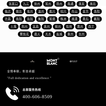
浙江省绍兴市越城区胜利东路379号世茂天际中心写字楼8层805室万国售后服务中心（需提前预约）
张家口
九江
徐州
常州
扬州
南通
淮安
潍坊
浙江省舟山市定海区解放东路万国售后服务中心（需提前预约）
临沂
烟台
亳州
温州
嘉兴
绍兴
舟山
金华
洛阳
澳门特别行政区大堂区议事亭前地（新马路）万国售后服务中心（需提前预约）
许昌
南阳
岳阳
衡阳
常德
株洲
湘潭
黄石
襄阳
澳门特别行政区风顺堂区南湾大马路万国售后服务中心（需提前预约）
十堰
荆州
宜昌
泉州
柳州
桂林
惠州
西宁
澳门特别行政区花地玛堂区关闸广场万国售后服务中心（需提前预约）
澳门特别行政区花王堂区大三巴商圈万国售后服务中心（需提前预约）
攀枝花
遵义
天水
盐城
泰州
台州
澳门特别行政区嘉模堂区官也街万国售后服务中心（需提前预约）
澳门省路氹城市金光大道万国售后服务中心（需提前预约）
澳门特别行政区望德堂区塔石广场万国售后服务中心（需提前预约）
福建省福州市鼓楼区五四路128-1号恒力城写字楼15层03室万国售后服务中心（需提前预约）
福建省厦门市思明区湖滨东路95号万象城华润大厦B座11层1104室万国售后服务中心（需提前预约）
全情奉献，彰显卓越
广东省潮州市潮安区新风路与潮汕路交汇处万国售后服务中心（需提前预约）
"Full dedication and excellence.”
广东省广州市天河区天河路230号万菱汇国际中心A塔7层704室万国售后服务中心（需提前预约）
广东省广州市越秀区环市东路371-375号世界贸易中心大厦南塔15层1507室万国售后服务中心（需提前预约）
总部服务热线
广东省河源市源城区越王大道万国售后服务中心（需提前预约）
400-606-8509
广东省惠州市惠城区江北文昌一路7号华贸大厦1座30层3005室万国售后服务中心（需提前预约）