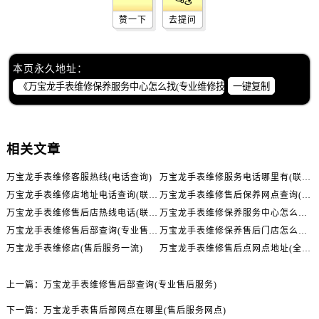
天津市和平区赤峰道136号天津国际金融中心26层2603室万国售后服务中心（需提前预约）
赞一下
去提问
安徽省安庆市迎江区人民路万国售后服务中心（需提前预约）
安徽省蚌埠市蚌山区淮河路万国售后服务中心（需提前预约）
安徽省亳州市谯城区魏武大道万国售后服务中心（需提前预约）
本页永久地址：
安徽省池州市贵池区长江路万国售后服务中心（需提前预约）
一键复制
安徽省滁州市琅琊区南谯北路万国售后服务中心（需提前预约）
安徽省阜阳市颍州区颍州北路万国售后服务中心（需提前预约）
安徽省淮北市相山区淮海路万国售后服务中心（需提前预约）
相关文章
安徽省淮南市田家庵区国庆中路万国售后服务中心（需提前预约）
万宝龙手表维修客服热线(电话查询)
万宝龙手表维修服务电话哪里有(联系方式)
安徽省黄山市屯溪区黄山西路万国售后服务中心（需提前预约）
万宝龙手表维修店地址电话查询(联系方式)
万宝龙手表维修售后保养网点查询(专业维修服务)
安徽省六安市金安区解放中路万国售后服务中心（需提前预约）
万宝龙手表维修售后店热线电话(联系方式)
万宝龙手表维修保养服务中心怎么找(专业维修技术团队)
安徽省马鞍山市雨山区湖南西路万国售后服务中心（需提前预约）
万宝龙手表维修售后部查询(专业售后服务)
万宝龙手表维修保养售后门店怎么找(省时省力)
安徽省宿州市埇桥区人民中路万国售后服务中心（需提前预约）
万宝龙手表维修店(售后服务一流)
万宝龙手表维修售后点网点地址(全国售后服务网点查询)
安徽省铜陵市铜官区石城大道万国售后服务中心（需提前预约）
安徽省芜湖市镜湖区中山路步行街万国售后服务中心（需提前预约）
上一篇：
万宝龙手表维修售后部查询(专业售后服务)
安徽省宣城市宣州区叠嶂西路万国售后服务中心（需提前预约）
下一篇：
万宝龙手表售后部网点在哪里(售后服务网点)