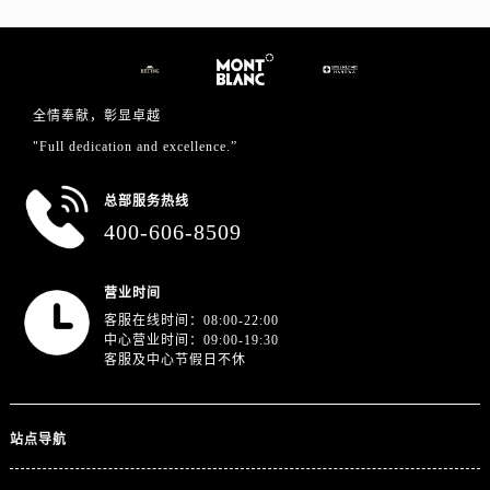
安徽省芜湖市镜湖区中山路步行街万国售后服务中心（需提前预约）
安徽省宣城市宣州区叠嶂西路万国售后服务中心（需提前预约）
福建省龙岩市新罗区九一南路万国售后服务中心（需提前预约）
福建省南平市建阳区人民西路万国售后服务中心（需提前预约）
全情奉献，彰显卓越
福建省宁德市蕉城区天湖东路万国售后服务中心（需提前预约）
"Full dedication and excellence.”
福建省莆田市城厢区霞林街道荔华东大道万国售后服务中心（需提前预约）
福建省三明市三元区东乾二路万国售后服务中心（需提前预约）
总部服务热线
福建省漳州市龙文区步港路万国售后服务中心（需提前预约）
400-606-8509
江苏省常州市新北区龙锦路1590号现代传媒中心5号楼10层1008室万国售后服务中心（需提前预约）
江苏省淮安市清江浦区淮海北路万国售后服务中心（需提前预约）
营业时间
江苏省连云港市海州区通灌北路万国售后服务中心（需提前预约）
客服在线时间：08:00-22:00
中心营业时间：09:00-19:30
江苏省南京市秦淮区中山南路1号南京中心22层22-C1-C3室万国售后服务中心（需提前预约）
客服及中心节假日不休
江苏省宿迁市宿城区西湖路万国售后服务中心（需提前预约）
江苏省泰州市海陵区永定东路399号置地商务中心东塔（华润万象城）17层1706室万国售后服务中心（需提前预约）
江苏省徐州市鼓楼区淮海东路29号苏宁广场IFC国际金融中心35层3508室万国售后服务中心（需提前预约）
站点导航
江苏省盐城市盐都区世纪大道5号盐城金融城写字楼1号楼16层1604室万国售后服务中心（需提前预约）