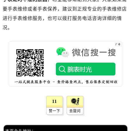
西安市碑林区南关正街88号华侨城长安国际中心E座6楼10室（需提前预约）
要手表维修或者手表保养，建议到正规专业的手表维修店
海口市龙华区金贸东路5号海口华润大厦B座17层1707室（需提前预约）
进行手表维修服务，也可以拨打服务电话咨询详细的情
唐山市路南区新华东道100号万达广场写字楼A座10层1002室（需提前预约）
台州市椒江区东海大道1800号腾达中心东1幢20楼2002室（需提前预约）
况。
内蒙古自治区呼和浩特市玉泉区大学西街70号华润万象城写字楼（鄂尔多斯大厦）23层2326室（需提前预约）
甘肃省兰州市七里河区西津西路16号兰州中心写字楼21层2102室（需提前预约）
重庆市解放碑渝中区民权路28号英利国际金融中心写字楼20层01室（需提前预约）
黑龙江省大庆市萨尔图区会战大街万国售后服务中心（需提前预约）
黑龙江省鹤岗市向阳区红军路万国售后服务中心（需提前预约）
黑龙江省黑河市爱辉区中央街万国售后服务中心（需提前预约）
黑龙江省鸡西市鸡冠区红军路万国售后服务中心（需提前预约）
黑龙江省佳木斯市向阳区长安路万国售后服务中心（需提前预约）
黑龙江省牡丹江市东安区太平路万国售后服务中心（需提前预约）
11
黑龙江省七台河市桃山区大同街万国售后服务中心（需提前预约）
赞一下
去提问
黑龙江省齐齐哈尔市龙沙区龙华路万国售后服务中心（需提前预约）
黑龙江省双鸭山市尖山区新兴大街万国售后服务中心（需提前预约）