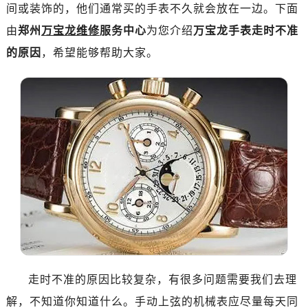
广州市天河区天河路230号万菱汇国际中心写字楼A塔7层704室（需提前预约）
间或装饰的，他们通常买的手表不久就会放在一边。下面
广州市越秀区环市东路371-375号世界贸易中心大厦南塔写字楼15层07室（需提前预约）
由
郑州
万宝龙维修
服务中心
为您介绍
万宝龙手表走时不准
深圳市罗湖区深南东路5001号华润大厦写字楼17层1701室（需提前预约）
的原因
，希望能够帮助大家。
惠州市惠城区江北文昌一路7号华贸大厦写字楼1座30层05室（需提前预约）
厦门市思明区湖滨东路95号华润大厦写字楼B座11层1104室（需提前预约）
福州市鼓楼区五四路128-1号恒力城写字楼15层03室（需提前预约）
成都市锦江区人民东路6号SAC东原中心写字楼24层2406B室（需提前预约）
重庆市江北区观音桥步行街2号融恒时代广场写字楼9层902室（需提前预约）
长沙市芙蓉区定王台街道建湘路393号世茂环球金融中心写字楼（芙蓉广场）10层13室（需提前预约）
郑州市二七区铭功路10号华润大厦写字楼29层2905室（需提前预约）
太原市迎泽区解放路15号亨得利名表服务中心（品牌授权店）3层整层（需提前预约）
沈阳市沈河区中街路137号亨得利名表服务中心（品牌授权店）1层整层（需提前预约）
沈阳市沈河区中街路83号亨得利名表服务中心（品牌授权店）1层整层（需提前预约）
乌鲁木齐市天山区红山路26号时代广场（CCMALL）C座17层17-B（需提前预约）
温州市鹿城区锦绣路1067号置信广场10层1015室（需提前预约）
走时不准的原因比较复杂，有很多问题需要我们去理
哈尔滨市道里区友谊西路600号富力中心T2座写字楼29层03室（需提前预约）
解，不知道你知道什么。手动上弦的机械表应尽量每天同