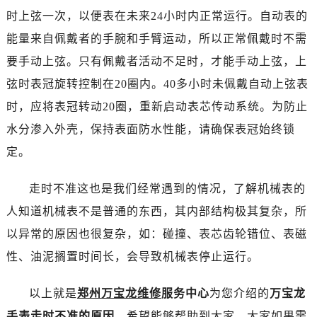
大连市中山区人民路15号国际金融大厦7层G室（需提前预约）
时上弦一次，以便表在未来24小时内正常运行。自动表的
佛山市禅城区季华五路57号万科金融中心C座12层1205室（需提前预约）
能量来自佩戴者的手腕和手臂运动，所以正常佩戴时不需
东莞市东城街道鸿福东路1号民盈国贸中心T1写字楼9层907室（需提前预约）
要手动上弦。只有佩戴者活动不足时，才能手动上弦，上
无锡市梁溪区人民中路139号恒隆广场写字楼1座11层1104室（需提前预约）
弦时表冠旋转控制在20圈内。40多小时未佩戴自动上弦表
南通市崇川区工农路57号圆融广场写字楼16层1603室（需提前预约）
苏州市苏州工业园区星港街199号苏州中心办公楼C座22层08室（需提前预约）
时，应将表冠转动20圈，重新启动表芯传动系统。为防止
武汉市江汉区解放大道686号世界贸易大厦38层09室（需提前预约）
水分渗入外壳，保持表面防水性能，请确保表冠始终锁
南宁市青秀区金湖路59号地王大厦12楼1224室（需提前预约）
定。
合肥市蜀山区潜山路111号万象城华润大厦B座12楼03室（需提前预约）
泉州市丰泽区宝洲路729号浦西万达中心写字楼A座7楼709室（需提前预约）
走时不准这也是我们经常遇到的情况，了解机械表的
青岛市南区山东路6号华润大厦B座22层04室（需提前预约）
人知道机械表不是普通的东西，其内部结构极其复杂，所
烟台市芝罘区胜利路139号万达金融中心A座907室（需提前预约）
以异常的原因也很复杂，如：碰撞、表芯齿轮错位、表磁
长春市朝阳区西安大路727号中银大厦A座(旺进大厦)18层09室（需提前预约）
性、油泥搁置时间长，会导致机械表停止运行。
贵阳市南明区都司高架桥路33号亨特国际金融中心14楼14D（需提前预约）
昆明市盘龙区北京路928号同德昆明广场写字楼10层06室（需提前预约）
以上就是
郑州万宝龙维修
服务中心
为您介绍的
万宝龙
石家庄市长安区中山东路39号勒泰中心写字楼B座13层07室（需提前预约）
手表走时不准的原因
，希望能够帮助到大家。大家如果需