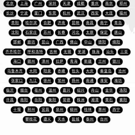
山西省长治市潞州区英雄中路万国售后服务中心（需提前预约）
北京
上海
广州
深圳
天津
成都
重庆
南京
郑州
山西省太原市迎泽区迎泽街道解放路15号亨得利名表维修授权店3楼万国售后服务中心（需提前预约）
长沙
宁波
厦门
东莞
杭州
武汉
西安
大连
福州
天津市和平区赤峰道136号天津国际金融中心26层2603室万国售后服务中心（需提前预约）
贵阳
哈尔滨
合肥
济南
昆明
南昌
南宁
青岛
安徽省安庆市迎江区人民路万国售后服务中心（需提前预约）
沈阳
石家庄
苏州
长春
河北
太原
保定
唐山
安徽省蚌埠市蚌山区淮河路万国售后服务中心（需提前预约）
邯郸
廊坊
昆山
广西
佛山
中山
德阳
绵阳
安徽省亳州市谯城区魏武大道万国售后服务中心（需提前预约）
齐齐哈尔
呼和浩特
吉林
无锡
芜湖
珠海
汕头
三亚
安徽省池州市贵池区长江路万国售后服务中心（需提前预约）
安徽省滁州市琅琊区南谯北路万国售后服务中心（需提前预约）
海口
赣州
漳州
拉萨
青海
新疆
兰州
银川
安徽省阜阳市颍州区颍州北路万国售后服务中心（需提前预约）
乌鲁木齐
大同
阳泉
赤峰
包头
大庆
秦皇岛
沧州
安徽省淮北市相山区淮海路万国售后服务中心（需提前预约）
张家口
九江
徐州
常州
扬州
南通
淮安
潍坊
安徽省淮南市田家庵区国庆中路万国售后服务中心（需提前预约）
临沂
烟台
亳州
温州
嘉兴
绍兴
舟山
金华
洛阳
安徽省黄山市屯溪区黄山西路万国售后服务中心（需提前预约）
许昌
南阳
岳阳
衡阳
常德
株洲
湘潭
黄石
襄阳
安徽省六安市金安区解放中路万国售后服务中心（需提前预约）
十堰
荆州
宜昌
泉州
柳州
桂林
惠州
西宁
安徽省马鞍山市雨山区湖南西路万国售后服务中心（需提前预约）
攀枝花
遵义
天水
盐城
泰州
台州
安徽省宿州市埇桥区人民中路万国售后服务中心（需提前预约）
安徽省铜陵市铜官区石城大道万国售后服务中心（需提前预约）