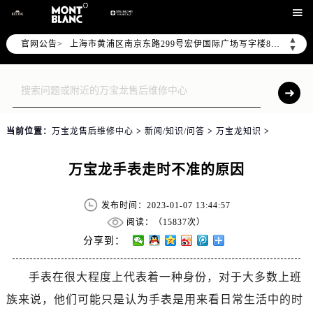
天津市和平区赤峰道136号天津国际金融中心写字楼26层2603室（需提前预约）

上海市徐汇区虹桥路3号港汇中心写字楼2座37层3705室（需提前预约）
▲
官网公告>
上海市黄浦区南京东路299号宏伊国际广场写字楼8层806室（需提前预约）
▼
南京市秦淮区中山南路1号（新街口）南京中心写字楼22层C1-1室（需提前预约）
常州市新北区龙锦路1590号现代传媒中心写字楼5号楼10层1008室（需提前预约）
徐州市鼓楼区淮海东路29号苏宁广场IFC国际金融中心写字楼35层3508室（需提前预约）
扬州市邗江区国展路29号星耀天地写字楼1号楼18层1803室（需提前预约）
当前位置：
万宝龙售后维修中心
>
新闻/知识/问答
>
万宝龙知识
>
盐城市盐都区世纪大道5号盐城金融城写字楼1号楼16层1604室（需提前预约）
泰州市海陵区永定东路399号置地商务中心东塔写字楼（华润万象城）17层1706室（需提前预约）
万宝龙手表走时不准的原因
宁波市江北区大闸南路500号来福士广场办公楼20层2009室（需提前预约）
杭州市上城区钱江路1366号华润大厦写字楼A座5层503-5室（需提前预约）
发布时间：2023-01-07 13:44:57
金华市金东区东市南街777号金华万达广场写字楼4号楼22层2209室（需提前预约）
阅读：（
15837次）
绍兴市越城区胜利东路379号世茂天际中心写字楼8层805室（需提前预约）
分享到：
嘉兴市南湖区广益路705号嘉兴世界贸易中心写字楼A座13层1304室（需提前预约）
手表在很大程度上代表着一种身份，对于大多数上班
南昌市红谷滩新区红谷中大道998号绿地双子塔（中央广场）A1座办公楼14层07室（需提前预约）
族来说，他们可能只是认为手表是用来看日常生活中的时
济南市历下区经十路11111号华润中心写字楼（万象城）15层1508室（需提前预约）