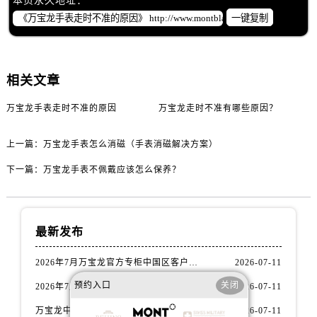
本页永久地址：
黑龙江省绥化市北林区新华街与康庄路交叉口万国售后服务中心（需提前预约）
一键复制
黑龙江省伊春市伊美区通河路万国售后服务中心（需提前预约）
吉林省白城市洮北区明仁南街万国售后服务中心（需提前预约）
吉林省白山市浑江区浑江大街万国售后服务中心（需提前预约）
相关文章
吉林省吉林市船营区河南街万国售后服务中心（需提前预约）
吉林省辽源市龙山区人民大街万国售后服务中心（需提前预约）
万宝龙手表走时不准的原因
万宝龙走时不准有哪些原因？
吉林省梅河口市新华街道梅河大街万国售后服务中心（需提前预约）
吉林省四平市铁东区紫气大路与南九经街交汇处万国售后服务中心（需提前预约）
上一篇：
万宝龙手表怎么消磁（手表消磁解决方案）
吉林省松原市宁江区五环大街万国售后服务中心（需提前预约）
下一篇：
万宝龙手表不佩戴应该怎么保养？
吉林省通化市东昌区环通乡江南大街万国售后服务中心（需提前预约）
吉林省延边市延吉市解放路万国售后服务中心（需提前预约）
辽宁省鞍山市铁东区站前街万国售后服务中心（需提前预约）
最新发布
辽宁省本溪市平山区胜利路万国售后服务中心（需提前预约）
辽宁省朝阳市双塔区新华路万国售后服务中心（需提前预约）
2026年7月万宝龙官方专柜中国区客户服务热线｜专柜信息+客服攻略
2026-07-11
辽宁省丹东市振兴区七经街万国售后服务中心（需提前预约）
预约入口
关闭
2026年7月万宝龙官方专柜服务信息｜中国区专柜客服电话+官方热线双公开
2026-07-11
辽宁省抚顺市新抚区东一路万国售后服务中心（需提前预约）
万宝龙中国官方专柜服务热线2026年7月最新整理｜专柜信息+客服电话全攻略
2026-07-11