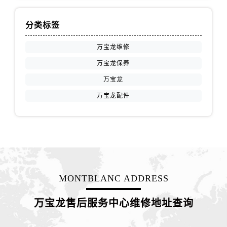
内蒙古自治区鄂尔多斯市东胜区伊金霍洛街万国售后服务中心（需提前预约）
内蒙古自治区呼伦贝尔市海拉尔区中央街万国售后服务中心（需提前预约）
分类标签
内蒙古自治区通辽市科尔沁区明仁大街万国售后服务中心（需提前预约）
内蒙古自治区乌海市海勃湾区人民南路万国售后服务中心（需提前预约）
万宝龙维修
内蒙古自治区乌兰察布市集宁区恩和大街万国售后服务中心（需提前预约）
万宝龙保养
内蒙古自治区锡林郭勒盟市锡林浩特市光明街与额尔敦路交叉口万国售后服务中心（需提前预约）
万宝龙
内蒙古自治区兴安盟市乌兰浩特市兴安大街万国售后服务中心（需提前预约）
万宝龙配件
山西省大同市平城区迎宾街万国售后服务中心（需提前预约）
山西省晋城市城区黄华街万国售后服务中心（需提前预约）
山西省晋中市榆次区顺城街万国售后服务中心（需提前预约）
山西省临汾市尧都区解放路万国售后服务中心（需提前预约）
山西省吕梁市离石区永宁中路与建设街交叉口万国售后服务中心（需提前预约）
山西省朔州市朔城区怡西路与鄯阳西街交汇处万国售后服务中心（需提前预约）
MONTBLANC ADDRESS
山西省忻州市忻府区和平东街与七一南路交叉口万国售后服务中心（需提前预约）
万宝龙售后服务中心维修地址查询
山西省阳泉市郊区平阳东街与新城大道交叉口万国售后服务中心（需提前预约）
山西省运城市盐湖区河东街万国售后服务中心（需提前预约）