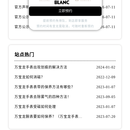
辽宁省阜新市海州区解放大街万国售后服务中心（需提前预约）
官方声明｜万宝龙2026年7月中国专柜客户服务电话核验，专柜信息准确
2026-07-11
辽宁省葫芦岛市连山区中央路万国售后服务中心（需提前预约）
立即预约
官方公示｜万宝龙2026年7月中国区专柜客服热线已更新，专柜信息全公开
2026-07-11
辽宁省锦州市古塔区中央大街万国售后服务中心（需提前预约）
提前预约免排队，到店即享服务
辽宁省辽阳市白塔区新运大街万国售后服务中心（需提前预约）
预约时间有变无需取消，可随时重新预约
官方公示｜万宝龙2026年7月中国专柜服务热线升级公告（附专柜信息）
2026-07-11
辽宁省盘锦市兴隆台区石油大街万国售后服务中心（需提前预约）
辽宁省铁岭市银州区南马路万国售后服务中心（需提前预约）
辽宁省营口市站前区市府路与渤海大街交叉口万国售后服务中心（需提前预约）
站点热门
辽宁省沈阳市沈河区中街路137号亨得利名表维修授权店1楼万国售后服务中心（需提前预约）
辽宁省沈阳市沈河区中街路83号亨得利名表维修授权店1楼万国售后服务中心（需提前预约）
万宝龙手表出现划痕的解决方法
2024-01-02
北京市朝阳区建国门外大街甲6号华熙国际中心D座11层1102室万国售后服务中心（需提前预约）
万宝龙如何消磁？
2022-12-09
北京市东城区东长安街1号王府井东方广场W3座6层602室万国售后服务中心（需提前预约）
万宝龙手表表带的保养方法有哪些？
2023-01-07
河北省保定市竞秀区朝阳北大街北国先天下万国售后服务中心（需提前预约）
万宝龙手表去除雾气的四种方法！
2023-09-05
内蒙古自治区阿拉善盟市左旗土尔扈特大街万国售后服务中心（需提前预约）
万宝龙手表受磁如何处理
2023-01-07
内蒙古自治区巴彦淖尔市临河区新华街万国售后服务中心（需提前预约）
内蒙古自治区包头市青山区幸福路甲3号王府井百货名表维修万国售后服务中心（需提前预约）
万宝龙腕表要如何保养？（万宝龙手表保养方法！）
2023-07-20
内蒙古自治区赤峰市红山区哈达街万国售后服务中心（需提前预约）