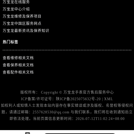
江苏省扬州市邗江区国展路29号星耀天地写字楼1号楼18层1803室万国售后服务中心（需提前预约）
万宝龙在线服务
万宝龙中心介绍
江苏省镇江市京口区中山东路万国售后服务中心（需提前预约）
万宝龙维修及保养项目
江西省抚州市临川区赣东大道万国售后服务中心（需提前预约）
万宝龙中国区服务网点
江西省赣州市章贡区文清路万国售后服务中心（需提前预约）
万宝龙最新资讯及保养知识
江西省吉安市吉州区井冈山大道万国售后服务中心（需提前预约）
热门标签
江西省景德镇市珠山区珠山中路万国售后服务中心（需提前预约）
江西省九江市浔阳区浔阳路万国售后服务中心（需提前预约）
查看维修相关文档
江西省南昌市红谷滩新区红谷中大道998号绿地双子塔（中央广场）A1座办公楼14层1407室万国售后服务中心（需提前预约）
查看保养相关文档
江西省萍乡市安源区萍安北大道与康庄路交叉口万国售后服务中心（需提前预约）
查看配件相关文档
江西省上饶市信州区滨江西路万国售后服务中心（需提前预约）
江西省新余市渝水区北湖西路万国售后服务中心（需提前预约）
版权所有：
Copyright ©
万宝龙手表官方售后服务中心
江西省宜春市袁州区中山中路万国售后服务中心（需提前预约）
ICP备案/许可证号：
陕ICP备2025075632号-20
|
XML
江西省鹰潭市月湖区胜利东路万国售后服务中心（需提前预约）
如权利人或知情人士发现本站内容存在事实错误或涉及版权、名誉权等侵权问
山东省德州市德城区东风中路万国售后服务中心（需提前预约）
题，请通过邮箱：2557628530@qq.com 与我们联系，我们将在收到通知后立
即依法处理。当前页面信息更新时间：2026-07-12T11:02:24+08:00
山东省东营市东营区济南路万国售后服务中心（需提前预约）
山东省济南市历下区经十路11111号华润中心写字楼（万象城）15层1508室万国售后服务中心（需提前预约）