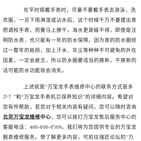
烟台市芝罘区胜利路139号万达金融中心A座907室（需提前预约）
在平时佩戴手表时，尽量不要戴手表去游泳，洗
长春市朝阳区西安大路727号中银大厦A座(旺进大厦)18层09室（需提前预约）
衣服，一旦下雨淋湿或沾水后，这个时候千万不要拔出表
贵阳市南明区都司高架桥路33号亨特国际金融中心14楼14D（需提前预约）
把调校手表，而要马上擦干。海水更是碰不得，即使是注
昆明市盘龙区北京路928号同德昆明广场写字楼10层06室（需提前预约）
明防水表，也只能有一年的防水保障，因为表的防水圈经
石家庄市长安区中山东路39号勒泰中心写字楼B座13层07室（需提前预约）
过一整年的耗损，加上汗水、灰尘等种种不可避免的外在
西安市碑林区南关正街88号华侨城长安国际中心E座6楼10室（需提前预约）
因素，一定会疲乏，所以防水圈要适当的换新，不换新的
海口市龙华区金贸东路5号海口华润大厦B座17层1707室（需提前预约）
话可能防水功能就会消失。
唐山市路南区新华东道100号万达广场写字楼A座10层1002室（需提前预约）
台州市椒江区东海大道1800号腾达中心东1幢20楼2002室（需提前预约）
上述就是“万宝龙手表维修中心的联系方式是多
内蒙古自治区呼和浩特市玉泉区大学西街70号华润万象城写字楼（鄂尔多斯大厦）23层2326室（需提前预约）
少？”和“万宝龙手表机芯保养知识”的详细内容。希望对
甘肃省兰州市七里河区西津西路16号兰州中心写字楼21层2102室（需提前预约）
重庆市解放碑渝中区民权路28号英利国际金融中心写字楼20层01室（需提前预约）
您有所帮助，若您对于相关内容有疑问，您可以随时咨询
黑龙江省大庆市萨尔图区会战大街万国售后服务中心（需提前预约）
北京万宝龙维修
中心
，您可以拨打万宝龙售后服务中心的
黑龙江省鹤岗市向阳区红军路万国售后服务中心（需提前预约）
客服电话：400-606-8509。我们将为您提供专业的万宝龙
黑龙江省黑河市爱辉区中央街万国售后服务中心（需提前预约）
腕表维修服务。想了解更多内容，可前往瑞匠论坛的"万
黑龙江省鸡西市鸡冠区红军路万国售后服务中心（需提前预约）