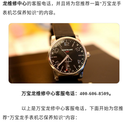
龙维修中心
的客服电话，并且将为您推荐一篇“万宝龙手
金华市金东区东市南街777号金华万达广场写字楼4号楼22层2209室（需提前预约）
表机芯保养知识”的内容。
绍兴市越城区胜利东路379号世茂天际中心写字楼8层805室（需提前预约）
嘉兴市南湖区广益路705号嘉兴世界贸易中心写字楼A座13层1304室（需提前预约）
南昌市红谷滩新区红谷中大道998号绿地双子塔（中央广场）A1座办公楼14层07室（需提前预约）
济南市历下区经十路11111号华润中心写字楼（万象城）15层1508室（需提前预约）
广州市天河区天河路230号万菱汇国际中心写字楼A塔7层704室（需提前预约）
广州市越秀区环市东路371-375号世界贸易中心大厦南塔写字楼15层07室（需提前预约）
深圳市罗湖区深南东路5001号华润大厦写字楼17层1701室（需提前预约）
惠州市惠城区江北文昌一路7号华贸大厦写字楼1座30层05室（需提前预约）
厦门市思明区湖滨东路95号华润大厦写字楼B座11层1104室（需提前预约）
福州市鼓楼区五四路128-1号恒力城写字楼15层03室（需提前预约）
万宝龙维修中心客服电话：400-606-8509。
成都市锦江区人民东路6号SAC东原中心写字楼24层2406B室（需提前预约）
重庆市江北区观音桥步行街2号融恒时代广场写字楼9层902室（需提前预约）
以上是万宝龙修中心客服电话，下面开始为您推
长沙市芙蓉区定王台街道建湘路393号世茂环球金融中心写字楼（芙蓉广场）10层13室（需提前预约）
荐“万宝龙手表机芯保养知识”内容：
郑州市二七区铭功路10号华润大厦写字楼29层2905室（需提前预约）
太原市迎泽区解放路15号亨得利名表服务中心（品牌授权店）3层整层（需提前预约）