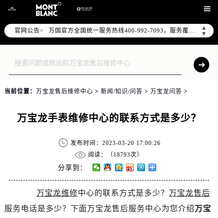

2026年7月万国全国官方售后客户服务热线：400-992-7093
万国官方全国统一服务热线400-992-7093，服务覆盖中国大陆、香港、澳门、台湾全部区域（非大陆需加拨“+86”）
▲
官网公告>
▼
2026年7月万国售后服务中心最新网点地址：
北京市东城区东长安街1号东方广场写字楼W3座6层602室（需提前预约）
北京市朝阳区建国门外大街甲6号华熙国际中心写字楼D座11层1102室（需提前预约）
天津市和平区赤峰道136号天津国际金融中心写字楼26层2603室（需提前预约）
当前位置：
万宝龙售后维修中心
>
新闻/知识/问答
>
万宝龙问答
>
上海市徐汇区虹桥路3号港汇中心写字楼2座37层3705室（需提前预约）
上海市黄浦区南京东路299号宏伊国际广场写字楼8层806室（需提前预约）
万宝龙手表维修中心的联系方式是多少？
南京市秦淮区中山南路1号（新街口）南京中心写字楼22层C1-1室（需提前预约）
常州市新北区龙锦路1590号现代传媒中心写字楼5号楼10层1008室（需提前预约）
发布时间：2023-03-20 17:00:26
徐州市鼓楼区淮海东路29号苏宁广场IFC国际金融中心写字楼35层3508室（需提前预约）
阅读：（
18793次）
扬州市邗江区国展路29号星耀天地写字楼1号楼18层1803室（需提前预约）
分享到：
盐城市盐都区世纪大道5号盐城金融城写字楼1号楼16层1604室（需提前预约）
泰州市海陵区永定东路399号置地商务中心东塔写字楼（华润万象城）17层1706室（需提前预约）
万宝龙维修
中心的联系方式是多少？
万宝龙售后
宁波市江北区大闸南路500号来福士广场办公楼20层2009室（需提前预约）
服务电话是多少？下面万宝龙售后服务中心为您介绍
万宝
杭州市上城区钱江路1366号华润大厦写字楼A座5层503-5室（需提前预约）