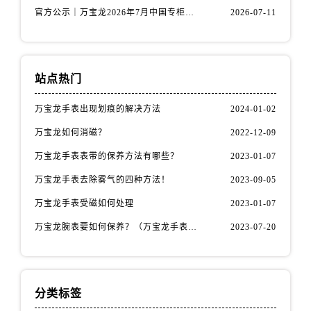
官方公示｜万宝龙2026年7月中国专柜服务热线升级公告（附专柜信息）
2026-07-11
河北省保定市竞秀区朝阳北大街北国先天下万国售后服务中心（需提前预约）
内蒙古自治区阿拉善盟市左旗土尔扈特大街万国售后服务中心（需提前预约）
内蒙古自治区巴彦淖尔市临河区新华街万国售后服务中心（需提前预约）
内蒙古自治区包头市青山区幸福路甲3号王府井百货名表维修万国售后服务中心（需提前预约）
站点热门
内蒙古自治区赤峰市红山区哈达街万国售后服务中心（需提前预约）
万宝龙手表出现划痕的解决方法
2024-01-02
内蒙古自治区鄂尔多斯市东胜区伊金霍洛街万国售后服务中心（需提前预约）
万宝龙如何消磁？
2022-12-09
内蒙古自治区呼伦贝尔市海拉尔区中央街万国售后服务中心（需提前预约）
内蒙古自治区通辽市科尔沁区明仁大街万国售后服务中心（需提前预约）
万宝龙手表表带的保养方法有哪些？
2023-01-07
内蒙古自治区乌海市海勃湾区人民南路万国售后服务中心（需提前预约）
万宝龙手表去除雾气的四种方法！
2023-09-05
内蒙古自治区乌兰察布市集宁区恩和大街万国售后服务中心（需提前预约）
万宝龙手表受磁如何处理
2023-01-07
内蒙古自治区锡林郭勒盟市锡林浩特市光明街与额尔敦路交叉口万国售后服务中心（需提前预约）
万宝龙腕表要如何保养？（万宝龙手表保养方法！）
2023-07-20
内蒙古自治区兴安盟市乌兰浩特市兴安大街万国售后服务中心（需提前预约）
山西省大同市平城区迎宾街万国售后服务中心（需提前预约）
山西省晋城市城区黄华街万国售后服务中心（需提前预约）
山西省晋中市榆次区顺城街万国售后服务中心（需提前预约）
分类标签
山西省临汾市尧都区解放路万国售后服务中心（需提前预约）