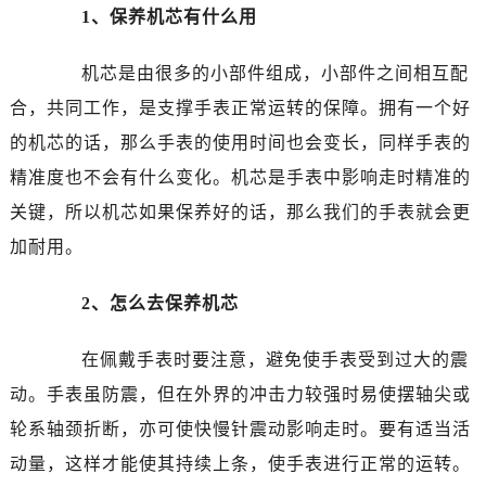
1、保养机芯有什么用
沈阳市沈河区中街路137号亨得利名表服务中心（品牌授权店）1层整层（需提前预约）
沈阳市沈河区中街路83号亨得利名表服务中心（品牌授权店）1层整层（需提前预约）
机芯是由很多的小部件组成，小部件之间相互配
乌鲁木齐市天山区红山路26号时代广场（CCMALL）C座17层17-B（需提前预约）
合，共同工作，是支撑手表正常运转的保障。拥有一个好
温州市鹿城区锦绣路1067号置信广场10层1015室（需提前预约）
的机芯的话，那么手表的使用时间也会变长，同样手表的
哈尔滨市道里区友谊西路600号富力中心T2座写字楼29层03室（需提前预约）
精准度也不会有什么变化。机芯是手表中影响走时精准的
大连市中山区人民路15号国际金融大厦7层G室（需提前预约）
关键，所以机芯如果保养好的话，那么我们的手表就会更
佛山市禅城区季华五路57号万科金融中心C座12层1205室（需提前预约）
东莞市东城街道鸿福东路1号民盈国贸中心T1写字楼9层907室（需提前预约）
加耐用。
无锡市梁溪区人民中路139号恒隆广场写字楼1座11层1104室（需提前预约）
2、怎么去保养机芯
南通市崇川区工农路57号圆融广场写字楼16层1603室（需提前预约）
苏州市苏州工业园区星港街199号苏州中心办公楼C座22层08室（需提前预约）
在佩戴手表时要注意，避免使手表受到过大的震
武汉市江汉区解放大道686号世界贸易大厦38层09室（需提前预约）
动。手表虽防震，但在外界的冲击力较强时易使摆轴尖或
南宁市青秀区金湖路59号地王大厦12楼1224室（需提前预约）
合肥市蜀山区潜山路111号万象城华润大厦B座12楼03室（需提前预约）
轮系轴颈折断，亦可使快慢针震动影响走时。要有适当活
泉州市丰泽区宝洲路729号浦西万达中心写字楼A座7楼709室（需提前预约）
动量，这样才能使其持续上条，使手表进行正常的运转。
青岛市南区山东路6号华润大厦B座22层04室（需提前预约）