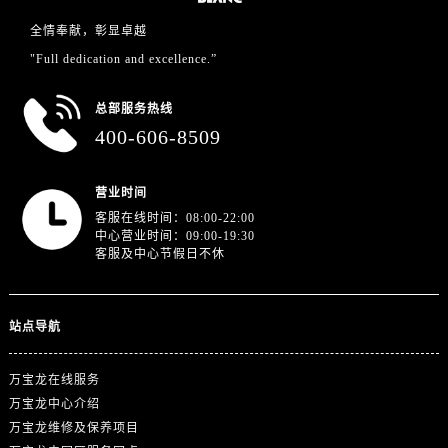
江苏省南京市秦淮区中山南路1号南京中心22层22-C1-C3室万国售后服务中心（需提前预约）
全情奉献，彰显卓越
江苏省宿迁市宿城区西湖路万国售后服务中心（需提前预约）
"Full dedication and excellence.”
江苏省泰州市海陵区永定东路399号置地商务中心东塔（华润万象城）17层1706室万国售后服务中心（需提前预约）
总部服务热线
江苏省徐州市鼓楼区淮海东路29号苏宁广场IFC国际金融中心35层3508室万国售后服务中心（需提前预约）
400-606-8509
江苏省盐城市盐都区世纪大道5号盐城金融城写字楼1号楼16层1604室万国售后服务中心（需提前预约）
江苏省扬州市邗江区国展路29号星耀天地写字楼1号楼18层1803室万国售后服务中心（需提前预约）
营业时间
江苏省镇江市京口区中山东路万国售后服务中心（需提前预约）
客服在线时间：08:00-22:00
江西省抚州市临川区赣东大道万国售后服务中心（需提前预约）
中心营业时间：09:00-19:30
江西省赣州市章贡区文清路万国售后服务中心（需提前预约）
客服及中心节假日不休
江西省吉安市吉州区井冈山大道万国售后服务中心（需提前预约）
江西省景德镇市珠山区珠山中路万国售后服务中心（需提前预约）
站点导航
江西省九江市浔阳区浔阳路万国售后服务中心（需提前预约）
江西省南昌市红谷滩新区红谷中大道998号绿地双子塔（中央广场）A1座办公楼14层1407室万国售后服务中心（需提前预约）
万宝龙在线服务
江西省萍乡市安源区萍安北大道与康庄路交叉口万国售后服务中心（需提前预约）
万宝龙中心介绍
江西省上饶市信州区滨江西路万国售后服务中心（需提前预约）
万宝龙维修及保养项目
江西省新余市渝水区北湖西路万国售后服务中心（需提前预约）