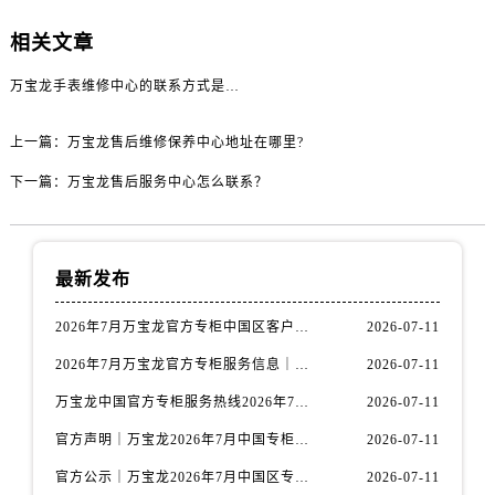
辽宁省鞍山市铁东区站前街万国售后服务中心（需提前预约）
相关文章
辽宁省本溪市平山区胜利路万国售后服务中心（需提前预约）
万宝龙手表维修中心的联系方式是多少？
辽宁省朝阳市双塔区新华路万国售后服务中心（需提前预约）
辽宁省丹东市振兴区七经街万国售后服务中心（需提前预约）
上一篇：
万宝龙售后维修保养中心地址在哪里?
辽宁省抚顺市新抚区东一路万国售后服务中心（需提前预约）
下一篇：
万宝龙售后服务中心怎么联系？
辽宁省阜新市海州区解放大街万国售后服务中心（需提前预约）
辽宁省葫芦岛市连山区中央路万国售后服务中心（需提前预约）
辽宁省锦州市古塔区中央大街万国售后服务中心（需提前预约）
辽宁省辽阳市白塔区新运大街万国售后服务中心（需提前预约）
最新发布
辽宁省盘锦市兴隆台区石油大街万国售后服务中心（需提前预约）
2026年7月万宝龙官方专柜中国区客户服务热线｜专柜信息+客服攻略
2026-07-11
辽宁省铁岭市银州区南马路万国售后服务中心（需提前预约）
2026年7月万宝龙官方专柜服务信息｜中国区专柜客服电话+官方热线双公开
2026-07-11
辽宁省营口市站前区市府路与渤海大街交叉口万国售后服务中心（需提前预约）
辽宁省沈阳市沈河区中街路137号亨得利名表维修授权店1楼万国售后服务中心（需提前预约）
万宝龙中国官方专柜服务热线2026年7月最新整理｜专柜信息+客服电话全攻略
2026-07-11
辽宁省沈阳市沈河区中街路83号亨得利名表维修授权店1楼万国售后服务中心（需提前预约）
官方声明｜万宝龙2026年7月中国专柜客户服务电话核验，专柜信息准确
2026-07-11
北京市朝阳区建国门外大街甲6号华熙国际中心D座11层1102室万国售后服务中心（需提前预约）
官方公示｜万宝龙2026年7月中国区专柜客服热线已更新，专柜信息全公开
2026-07-11
北京市东城区东长安街1号王府井东方广场W3座6层602室万国售后服务中心（需提前预约）