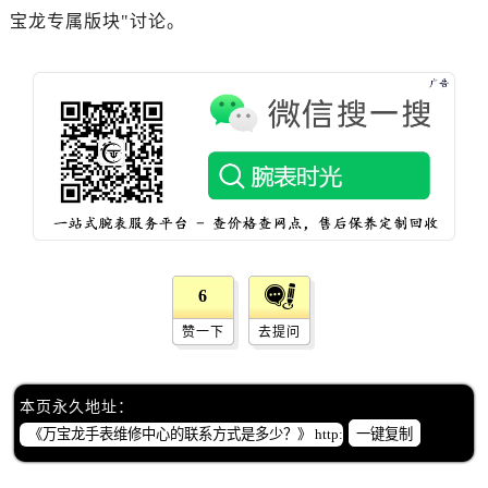
宝龙专属版块"讨论。
黑龙江省佳木斯市向阳区长安路万国售后服务中心（需提前预约）
黑龙江省牡丹江市东安区太平路万国售后服务中心（需提前预约）
黑龙江省七台河市桃山区大同街万国售后服务中心（需提前预约）
黑龙江省齐齐哈尔市龙沙区龙华路万国售后服务中心（需提前预约）
黑龙江省双鸭山市尖山区新兴大街万国售后服务中心（需提前预约）
黑龙江省绥化市北林区新华街与康庄路交叉口万国售后服务中心（需提前预约）
黑龙江省伊春市伊美区通河路万国售后服务中心（需提前预约）
吉林省白城市洮北区明仁南街万国售后服务中心（需提前预约）
吉林省白山市浑江区浑江大街万国售后服务中心（需提前预约）
6
吉林省吉林市船营区河南街万国售后服务中心（需提前预约）
赞一下
去提问
吉林省辽源市龙山区人民大街万国售后服务中心（需提前预约）
吉林省梅河口市新华街道梅河大街万国售后服务中心（需提前预约）
吉林省四平市铁东区紫气大路与南九经街交汇处万国售后服务中心（需提前预约）
本页永久地址：
吉林省松原市宁江区五环大街万国售后服务中心（需提前预约）
一键复制
吉林省通化市东昌区环通乡江南大街万国售后服务中心（需提前预约）
吉林省延边市延吉市解放路万国售后服务中心（需提前预约）