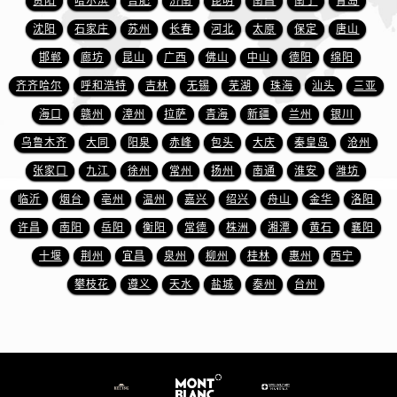
贵阳
哈尔滨
合肥
济南
昆明
南昌
南宁
青岛
安徽省黄山市屯溪区黄山西路万国售后服务中心（需提前预约）
沈阳
石家庄
苏州
长春
河北
太原
保定
唐山
安徽省六安市金安区解放中路万国售后服务中心（需提前预约）
邯郸
廊坊
昆山
广西
佛山
中山
德阳
绵阳
安徽省马鞍山市雨山区湖南西路万国售后服务中心（需提前预约）
齐齐哈尔
呼和浩特
吉林
无锡
芜湖
珠海
汕头
三亚
安徽省宿州市埇桥区人民中路万国售后服务中心（需提前预约）
海口
赣州
漳州
拉萨
青海
新疆
兰州
银川
安徽省铜陵市铜官区石城大道万国售后服务中心（需提前预约）
乌鲁木齐
大同
阳泉
赤峰
包头
大庆
秦皇岛
沧州
安徽省芜湖市镜湖区中山路步行街万国售后服务中心（需提前预约）
张家口
九江
徐州
常州
扬州
南通
淮安
潍坊
安徽省宣城市宣州区叠嶂西路万国售后服务中心（需提前预约）
福建省龙岩市新罗区九一南路万国售后服务中心（需提前预约）
临沂
烟台
亳州
温州
嘉兴
绍兴
舟山
金华
洛阳
福建省南平市建阳区人民西路万国售后服务中心（需提前预约）
许昌
南阳
岳阳
衡阳
常德
株洲
湘潭
黄石
襄阳
福建省宁德市蕉城区天湖东路万国售后服务中心（需提前预约）
十堰
荆州
宜昌
泉州
柳州
桂林
惠州
西宁
福建省莆田市城厢区霞林街道荔华东大道万国售后服务中心（需提前预约）
攀枝花
遵义
天水
盐城
泰州
台州
福建省三明市三元区东乾二路万国售后服务中心（需提前预约）
福建省漳州市龙文区步港路万国售后服务中心（需提前预约）
江苏省常州市新北区龙锦路1590号现代传媒中心5号楼10层1008室万国售后服务中心（需提前预约）
江苏省淮安市清江浦区淮海北路万国售后服务中心（需提前预约）
江苏省连云港市海州区通灌北路万国售后服务中心（需提前预约）