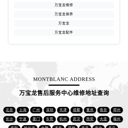
万宝龙维修
山西省吕梁市离石区永宁中路与建设街交叉口万国售后服务中心（需提前预约）
万宝龙保养
山西省朔州市朔城区怡西路与鄯阳西街交汇处万国售后服务中心（需提前预约）
万宝龙
山西省忻州市忻府区和平东街与七一南路交叉口万国售后服务中心（需提前预约）
山西省阳泉市郊区平阳东街与新城大道交叉口万国售后服务中心（需提前预约）
万宝龙配件
山西省运城市盐湖区河东街万国售后服务中心（需提前预约）
山西省长治市潞州区英雄中路万国售后服务中心（需提前预约）
山西省太原市迎泽区迎泽街道解放路15号亨得利名表维修授权店3楼万国售后服务中心（需提前预约）
天津市和平区赤峰道136号天津国际金融中心26层2603室万国售后服务中心（需提前预约）
安徽省安庆市迎江区人民路万国售后服务中心（需提前预约）
MONTBLANC ADDRESS
安徽省蚌埠市蚌山区淮河路万国售后服务中心（需提前预约）
安徽省亳州市谯城区魏武大道万国售后服务中心（需提前预约）
万宝龙售后服务中心维修地址查询
安徽省池州市贵池区长江路万国售后服务中心（需提前预约）
安徽省滁州市琅琊区南谯北路万国售后服务中心（需提前预约）
北京
上海
广州
深圳
天津
成都
重庆
南京
郑州
安徽省阜阳市颍州区颍州北路万国售后服务中心（需提前预约）
长沙
宁波
厦门
东莞
杭州
武汉
西安
大连
福州
安徽省淮北市相山区淮海路万国售后服务中心（需提前预约）
安徽省淮南市田家庵区国庆中路万国售后服务中心（需提前预约）